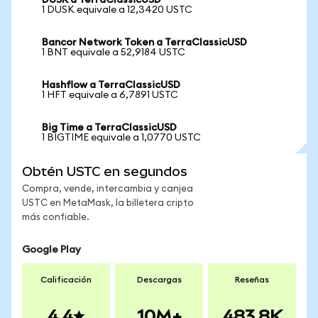
DUSK a TerraClassicUSD
1 DUSK equivale a 12,3420 USTC
Bancor Network Token a TerraClassicUSD
1 BNT equivale a 52,9184 USTC
Hashflow a TerraClassicUSD
1 HFT equivale a 6,7891 USTC
Big Time a TerraClassicUSD
1 BIGTIME equivale a 1,0770 USTC
Obtén USTC en segundos
Compra, vende, intercambia y canjea
USTC en MetaMask, la billetera cripto
más confiable.
Google Play
Calificación
Descargas
Reseñas
4.4
10M+
483.8K