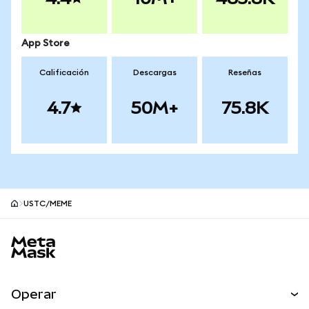
App Store
Calificación
Descargas
Reseñas
4.7
50M+
75.8K
USTC/MEME
Pie de página del sitio MetaMask
Operar
Canjear