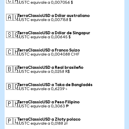
🇨🇦
1 USTC equivale a 0,007056 $
TerraClassicUSD a Dólar australiano
🇦🇺
1 USTC equivale a 0,007158 $
TerraClassicUSD a Dólar de Singapur
🇸🇬
1 USTC equivale a 0,00645 $
TerraClassicUSD a Franco Suizo
🇨🇭
1 USTC equivale a 0,004088 CHF
TerraClassicUSD a Real brasileño
🇧🇷
1 USTC equivale a 0,0258 R$
TerraClassicUSD a Taka de Bangladés
🇧🇩
1 USTC equivale a 0,6239 ৳
TerraClassicUSD a Peso Filipino
🇵🇭
1 USTC equivale a 0,3063 ₱
TerraClassicUSD a Złoty polaco
🇵🇱
1 USTC equivale a 0,0188 zł