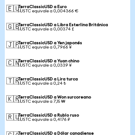
TerraClassicUSD a Euro
🇪🇺
1 USTC equivale a 0,004366 €
TerraClassicUSD a Libra Esterlina Británica
🇬🇧
1 USTC equivale a 0,00374 £
TerraClassicUSD a Yen japonés
🇯🇵
1 USTC equivale a 0,7966 ¥
TerraClassicUSD a Yuan chino
🇨🇳
1 USTC equivale a 0,0339 ¥
TerraClassicUSD a Lira turca
🇹🇷
1 USTC equivale a 0,24 ₺
TerraClassicUSD a Won surcoreano
🇰🇷
1 USTC equivale a 7,15 ₩
TerraClassicUSD a Rublo ruso
🇷🇺
1 USTC equivale a 0,4176 ₽
TerraClassicUSD a Dólar canadiense