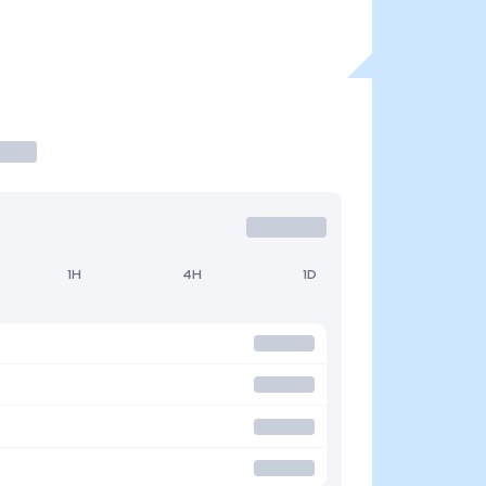
1H
4H
1D