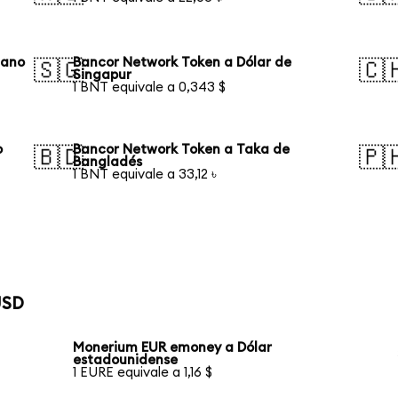
iano
Bancor Network Token a Dólar de
🇸🇬
🇨
Singapur
1 BNT equivale a 0,343 $
o
Bancor Network Token a Taka de
🇧🇩
🇵
Bangladés
1 BNT equivale a 33,12 ৳
USD
Monerium EUR emoney a Dólar
estadounidense
1 EURE equivale a 1,16 $