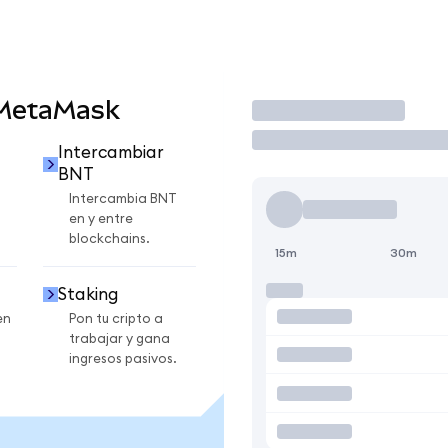
 MetaMask
Operar
Intercambiar
BNT
Intercambia BNT
en y entre
blockchains.
15m
30m
Staking
en
Pon tu cripto a
trabajar y gana
ingresos pasivos.