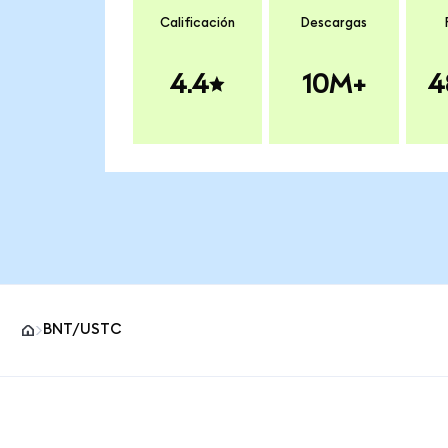
Calificación
Descargas
4.4
10M+
4
BNT/USTC
Pie de página del sitio MetaMask