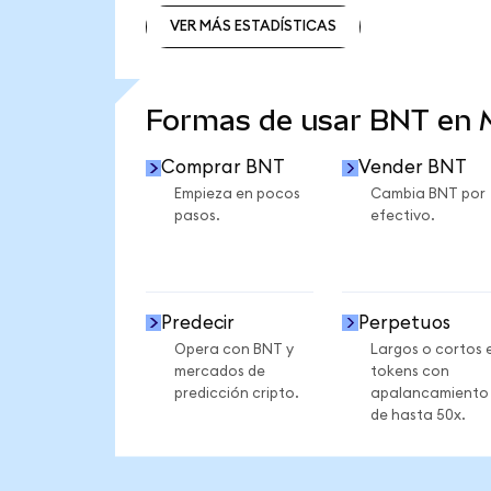
VER MÁS ESTADÍSTICAS
VER MÁS ESTADÍSTICAS
Formas de usar BNT en
Comprar BNT
Vender BNT
Empieza en pocos
Cambia BNT por
pasos.
efectivo.
Predecir
Perpetuos
Opera con BNT y
Largos o cortos 
mercados de
tokens con
predicción cripto.
apalancamiento
de hasta 50x.