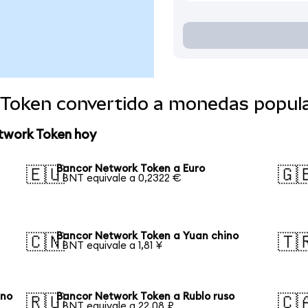
Token convertido a monedas popul
twork Token hoy
Bancor Network Token a Euro
🇪🇺
🇬
1 BNT equivale a 0,2322 €
Bancor Network Token a Yuan chino
🇨🇳
🇹
1 BNT equivale a 1,81 ¥
ano
Bancor Network Token a Rublo ruso
🇷🇺
🇨
1 BNT equivale a 22,08 ₽