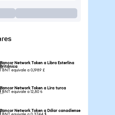
ares
Bancor Network Token a Libra Esterlina

Británica
1 BNT equivale a 0,1989 £
Bancor Network Token a Lira turca

1 BNT equivale a 12,80 ₺
Bancor Network Token a Dólar canadiense

1 BNT equivale a 0,3744 $