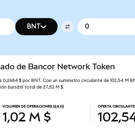
BNT
rcado de Bancor Network Token
 0,2684 $ por BNT. Con un suministro circulante de 102,54 M BN
n bursátil total de 27,52 M $.
VOLUMEN DE OPERACIONES
(24 H)
OFERTA CIRCULANTE
1,02 M $
102,5