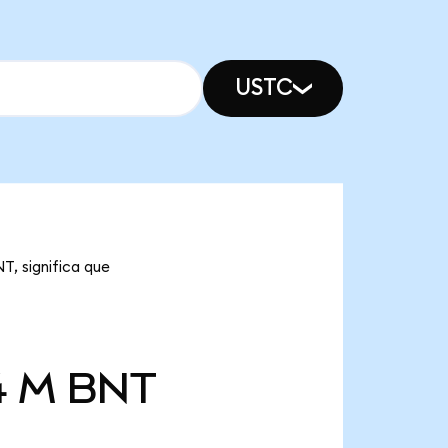
USTC
T, significa que
4 M
BNT