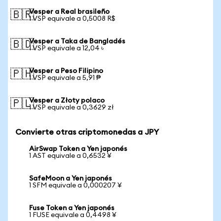
Vesper a Real brasileño
🇧🇷
1 VSP equivale a 0,5008 R$
Vesper a Taka de Bangladés
🇧🇩
1 VSP equivale a 12,04 ৳
Vesper a Peso Filipino
🇵🇭
1 VSP equivale a 5,91 ₱
Vesper a Złoty polaco
🇵🇱
1 VSP equivale a 0,3629 zł
Convierte otras criptomonedas a JPY
AirSwap Token a Yen japonés
1 AST equivale a 0,6532 ¥
SafeMoon a Yen japonés
1 SFM equivale a 0,000207 ¥
Fuse Token a Yen japonés
1 FUSE equivale a 0,4498 ¥