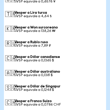
1 VSP equivale a 0,6576 ¥
Vesper a Lira turca
🇹🇷
1 VSP equivale a 4,64 ₺
Vesper a Won surcoreano
🇰🇷
1 VSP equivale a 138,26 ₩
Vesper a Rublo ruso
🇷🇺
1 VSP equivale a 7,89 ₽
Vesper a Dólar canadiense
🇨🇦
1 VSP equivale a 0,1365 $
Vesper a Dólar australiano
🇦🇺
1 VSP equivale a 0,1381 $
Vesper a Dólar de Singapur
🇸🇬
1 VSP equivale a 0,1248 $
Vesper a Franco Suizo
🇨🇭
1 VSP equivale a 0,0786 CHF