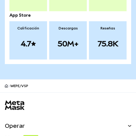
App Store
Calificación
Descargas
Reseñas
4.7
50M+
75.8K
WEPE/VSP
Pie de página del sitio MetaMask
Operar
Canjear