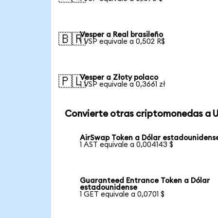
Vesper a Real brasileño
🇧🇷
1 VSP equivale a 0,502 R$
Vesper a Złoty polaco
🇵🇱
1 VSP equivale a 0,3661 zł
Convierte otras criptomonedas a 
AirSwap Token a Dólar estadounidens
1 AST equivale a 0,004143 $
Guaranteed Entrance Token a Dólar
estadounidense
1 GET equivale a 0,0701 $