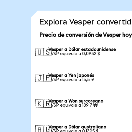
Explora Vesper converti
Precio de conversión de Vesper hoy
Vesper a Dólar estadounidense
🇺🇸
1 VSP equivale a 0,0982 $
Vesper a Yen japonés
🇯🇵
1 VSP equivale a 15,5 ¥
Vesper a Won surcoreano
🇰🇷
1 VSP equivale a 139,7 ₩
Vesper a Dólar australiano
🇦🇺
1 VSP equivale a 0,1395 $