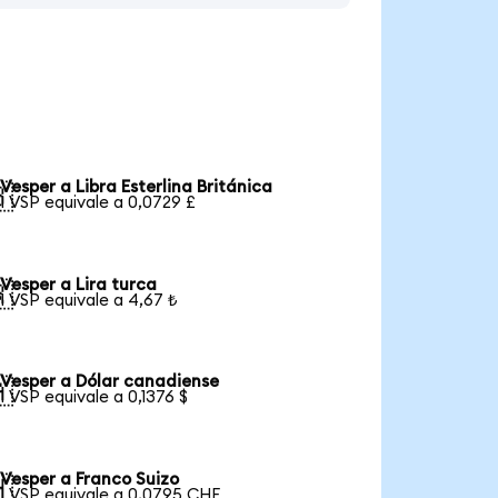
Vesper a Libra Esterlina Británica

1 VSP equivale a 0,0729 £
Vesper a Lira turca

1 VSP equivale a 4,67 ₺
Vesper a Dólar canadiense

1 VSP equivale a 0,1376 $
Vesper a Franco Suizo

1 VSP equivale a 0,0795 CHF