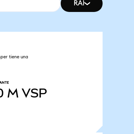
RAI
sper tiene una
ANTE
0 M
VSP