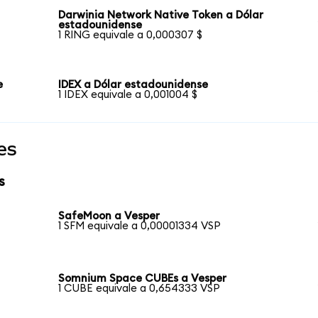
Darwinia Network Native Token a Dólar
estadounidense
1 RING equivale a 0,000307 $
e
IDEX a Dólar estadounidense
1 IDEX equivale a 0,001004 $
es
s
SafeMoon a Vesper
1 SFM equivale a 0,00001334 VSP
Somnium Space CUBEs a Vesper
1 CUBE equivale a 0,654333 VSP