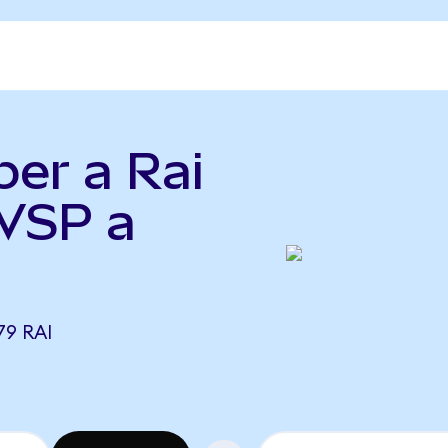
per a Rai
(VSP a
79 RAI