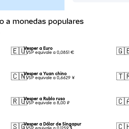
do a monedas populares
Vesper a Euro
🇪🇺
🇬
1 VSP equivale a 0,0851 €
Vesper a Yuan chino
🇨🇳
🇹
1 VSP equivale a 0,6629 ¥
Vesper a Rublo ruso
🇷🇺
🇨
1 VSP equivale a 8,00 ₽
Vesper a Dólar de Singapur
🇸🇬
🇨
1 VSP equivale a 0,1259 $