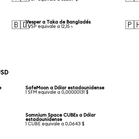
Vesper a Taka de Bangladés
🇧🇩
🇵
1 VSP equivale a 12,15 ৳
USD
e
SafeMoon a Dólar estadounidense
1 SFM equivale a 0,00000131 $
Somnium Space CUBEs a Dólar
estadounidense
1 CUBE equivale a 0,0643 $