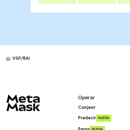
VSP/RAI
Pie de página del sitio MetaMask
Operar
Canjear
Predecir
NUEVA
Perps
NUEVA