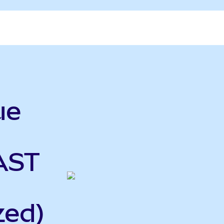
ue
 AST
zed)