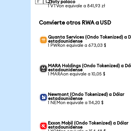
🇵🇱
Złoty polaco
1 VTVon equivale a 841,93 zł
Convierte otros RWA a USD
Quanta Services (Ondo Tokenized) a D
estadounidense
1 PWRon equivale a 673,03 $
MARA Holdings (Ondo Tokenized) a Dó
estadounidense
1 MARAon equivale a 10,05 $
Newmont (Ondo Tokenized) a Dólar
estadounidense
1 NEMon equivale a 114,20 $
Exxon Mobil (Ondo Tokenized) a Dólar
estadounidense