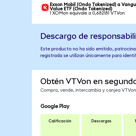
Exxon Mobil (Ondo Tokenized) a Vang
Value ETF (Ondo Tokenized)
1 XOMon equivale a 0,682181 VTVon
Descargo de responsabil
Este producto no ha sido emitido, patrocina
registrada se utilizan únicamente para identi
Obtén VTVon en segund
Compra, vende, intercambia y canjea VTVon e
Google Play
Calificación
Descargas