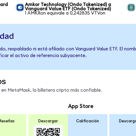
uard
Amkor Technology (Ondo Tokenized) a
Vanguard Value ETF (Ondo Tokenized)
1 AMKRon equivale a 0,242835 VTVon
idad
do, respaldado ni está afiliado con Vanguard Value ETF. El nomb
ficar el activo de referencia subyacente.
os
n MetaMask, la billetera cripto más confiable.
App Store
Reseñas
Descargar
Calificación
Descarg