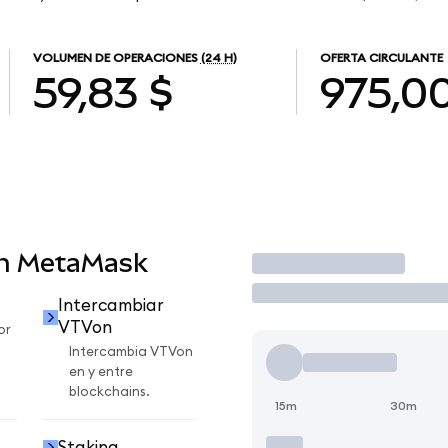
VOLUMEN DE OPERACIONES
(24 H)
OFERTA CIRCULANTE
59,83 $
975,0
en MetaMask
Operar
Intercambiar
VTVon
or
Intercambia VTVon
en y entre
blockchains.
15m
30m
Staking