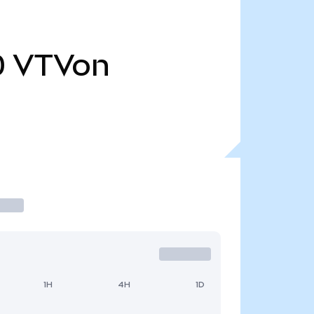
0
VTVon
1H
4H
1D