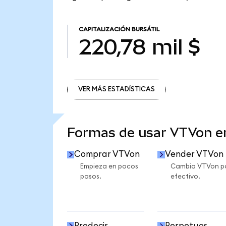
CAPITALIZACIÓN BURSÁTIL
220,78 mil $
VER MÁS ESTADÍSTICAS
VER MÁS ESTADÍSTICAS
Formas de usar VTVon 
Comprar VTVon
Vender VTVon
Empieza en pocos
Cambia VTVon p
pasos.
efectivo.
Predecir
Perpetuos