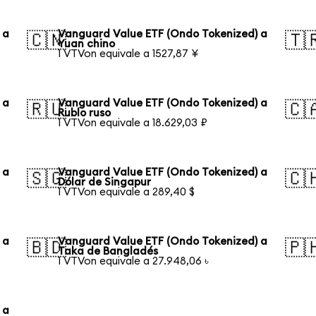
 a
Vanguard Value ETF (Ondo Tokenized) a
🇨🇳
🇹
Yuan chino
1 VTVon equivale a 1527,87 ¥
 a
Vanguard Value ETF (Ondo Tokenized) a
🇷🇺
🇨
Rublo ruso
1 VTVon equivale a 18.629,03 ₽
 a
Vanguard Value ETF (Ondo Tokenized) a
🇸🇬
🇨
Dólar de Singapur
1 VTVon equivale a 289,40 $
 a
Vanguard Value ETF (Ondo Tokenized) a
🇧🇩
🇵
Taka de Bangladés
1 VTVon equivale a 27.948,06 ৳
 a