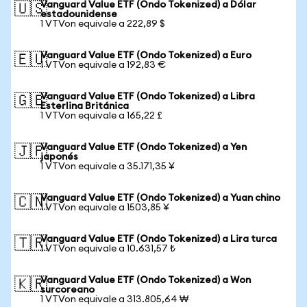
Vanguard Value ETF (Ondo Tokenized) a Dólar
🇺🇸
estadounidense
1 VTVon equivale a 222,89 $
Vanguard Value ETF (Ondo Tokenized) a Euro
🇪🇺
1 VTVon equivale a 192,83 €
Vanguard Value ETF (Ondo Tokenized) a Libra
🇬🇧
Esterlina Británica
1 VTVon equivale a 165,22 £
Vanguard Value ETF (Ondo Tokenized) a Yen
🇯🇵
japonés
1 VTVon equivale a 35.171,35 ¥
Vanguard Value ETF (Ondo Tokenized) a Yuan chino
🇨🇳
1 VTVon equivale a 1503,85 ¥
Vanguard Value ETF (Ondo Tokenized) a Lira turca
🇹🇷
1 VTVon equivale a 10.631,57 ₺
Vanguard Value ETF (Ondo Tokenized) a Won
🇰🇷
surcoreano
1 VTVon equivale a 313.805,64 ₩