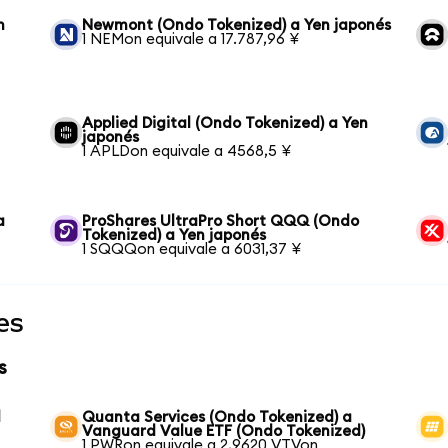
n
Newmont (Ondo Tokenized) a Yen japonés
1 NEMon equivale a 17.787,96 ¥
Applied Digital (Ondo Tokenized) a Yen
japonés
1 APLDon equivale a 4568,5 ¥
a
ProShares UltraPro Short QQQ (Ondo
Tokenized) a Yen japonés
1 SQQQon equivale a 6031,37 ¥
es
s
d
Quanta Services (Ondo Tokenized) a
Vanguard Value ETF (Ondo Tokenized)
1 PWRon equivale a 2,9620 VTVon