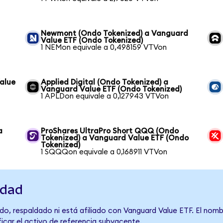
Newmont (Ondo Tokenized) a Vanguard
Value ETF (Ondo Tokenized)
1 NEMon equivale a 0,498159 VTVon
alue
Applied Digital (Ondo Tokenized) a
Vanguard Value ETF (Ondo Tokenized)
1 APLDon equivale a 0,127943 VTVon
a
ProShares UltraPro Short QQQ (Ondo
Tokenized) a Vanguard Value ETF (Ondo
Tokenized)
1 SQQQon equivale a 0,168911 VTVon
idad
do, respaldado ni está afiliado con Vanguard Value ETF. El nomb
ficar el activo de referencia subyacente.