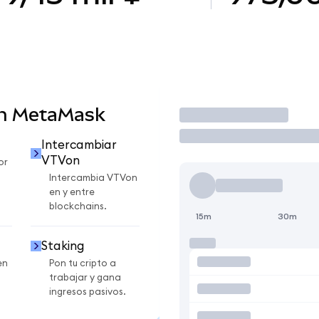
en MetaMask
Operar
Intercambiar
VTVon
or
Intercambia VTVon
en y entre
blockchains.
15m
30m
Staking
en
Pon tu cripto a
trabajar y gana
ingresos pasivos.