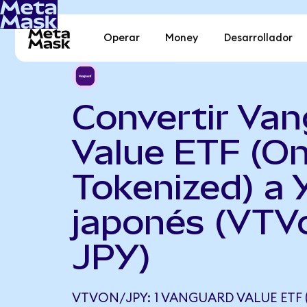
Operar
Money
Desarrollador
Convertir Va
Value ETF (O
Tokenized) a 
japonés (VTV
JPY)
VTVON/JPY: 1 VANGUARD VALUE ETF