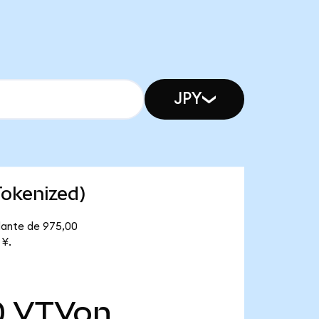
JPY
Tokenized)
lante de 975,00
 ¥.
0
VTVon