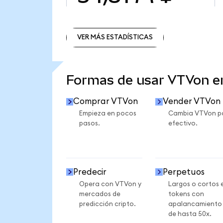
VER MÁS ESTADÍSTICAS
VER MÁS ESTADÍSTICAS
Formas de usar VTVon 
Comprar VTVon
Vender VTVon
Empieza en pocos
Cambia VTVon p
pasos.
efectivo.
Predecir
Perpetuos
Opera con VTVon y
Largos o cortos 
mercados de
tokens con
predicción cripto.
apalancamiento
de hasta 50x.