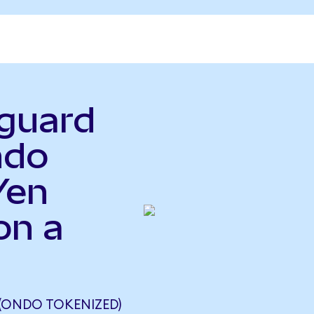
nguard
ndo
Yen
on a
 (ONDO TOKENIZED)