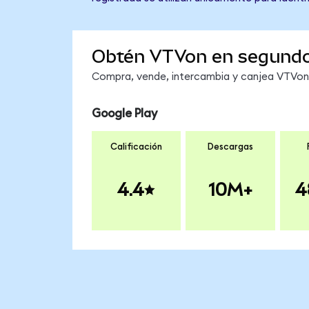
Obtén VTVon en segund
Compra, vende, intercambia y canjea VTVon e
Google Play
Calificación
Descargas
4.4
10M+
4