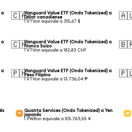
 a
Vanguard Value ETF (Ondo Tokenized) a
🇨🇦
🇦
Dólar canadiense
1 VTVon equivale a 315,67 $
 a
Vanguard Value ETF (Ondo Tokenized) a
🇨🇭
🇧
Franco Suizo
1 VTVon equivale a 182,83 CHF
 a
Vanguard Value ETF (Ondo Tokenized) a
🇵🇭
🇵
Peso Filipino
1 VTVon equivale a 13.736,04 ₱
és
Quanta Services (Ondo Tokenized) a Yen
japonés
1 PWRon equivale a 105.763,55 ¥