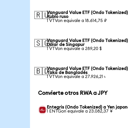
Vanguard Value ETF (Ondo Tokenized)
🇷🇺
Rublo ruso
1 VTVon equivale a 18.614,75 ₽
Vanguard Value ETF (Ondo Tokenized)
🇸🇬
Dólar de Singapur
1 VTVon equivale a 289,20 $
Vanguard Value ETF (Ondo Tokenized)
🇧🇩
Taka de Bangladés
1 VTVon equivale a 27.926,21 ৳
Convierte otros RWA a JPY
Entegris (Ondo Tokenized) a Yen japon
1 ENTGon equivale a 23.082,37 ¥