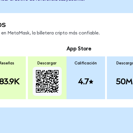
os
n MetaMask, la billetera cripto más confiable.
App Store
Reseñas
Descargar
Calificación
Descarg
83.9K
4.7
50M