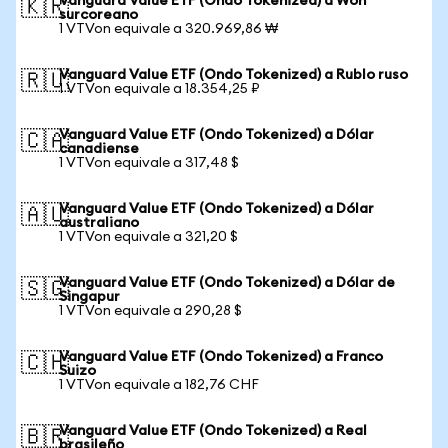
Vanguard Value ETF (Ondo Tokenized) a Won
🇰🇷
surcoreano
1 VTVon equivale a 320.969,86 ₩
Vanguard Value ETF (Ondo Tokenized) a Rublo ruso
🇷🇺
1 VTVon equivale a 18.354,25 ₽
Vanguard Value ETF (Ondo Tokenized) a Dólar
🇨🇦
canadiense
1 VTVon equivale a 317,48 $
Vanguard Value ETF (Ondo Tokenized) a Dólar
🇦🇺
australiano
1 VTVon equivale a 321,20 $
Vanguard Value ETF (Ondo Tokenized) a Dólar de
🇸🇬
Singapur
1 VTVon equivale a 290,28 $
Vanguard Value ETF (Ondo Tokenized) a Franco
🇨🇭
Suizo
1 VTVon equivale a 182,76 CHF
Vanguard Value ETF (Ondo Tokenized) a Real
🇧🇷
brasileño