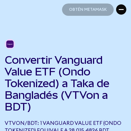
OBTÉN METAMASK
OBTÉN METAMASK
Convertir Vanguard
Value ETF (Ondo
Tokenized) a Taka de
Bangladés (VTVon a
BDT)
VTVON/BDT: 1 VANGUARD VALUE ETF (ONDO
TOKENIZED) EQUIVALE A 28.015,4826 BDT