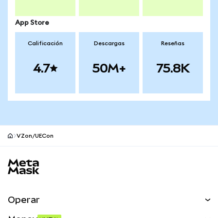
App Store
Calificación
Descargas
Reseñas
4.7
50M+
75.8K
VZon/UECon
Pie de página del sitio MetaMask
Operar
Canjear