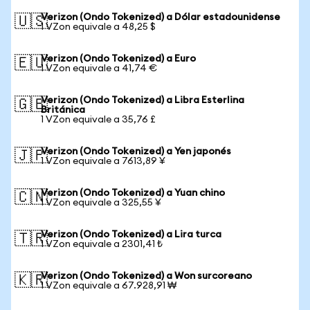
Verizon (Ondo Tokenized) a Dólar estadounidense
🇺🇸
1 VZon equivale a 48,25 $
Verizon (Ondo Tokenized) a Euro
🇪🇺
1 VZon equivale a 41,74 €
Verizon (Ondo Tokenized) a Libra Esterlina
🇬🇧
Británica
1 VZon equivale a 35,76 £
Verizon (Ondo Tokenized) a Yen japonés
🇯🇵
1 VZon equivale a 7613,89 ¥
Verizon (Ondo Tokenized) a Yuan chino
🇨🇳
1 VZon equivale a 325,55 ¥
Verizon (Ondo Tokenized) a Lira turca
🇹🇷
1 VZon equivale a 2301,41 ₺
Verizon (Ondo Tokenized) a Won surcoreano
🇰🇷
1 VZon equivale a 67.928,91 ₩