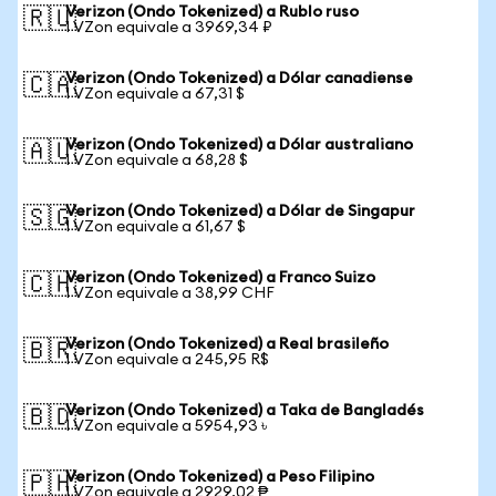
Verizon (Ondo Tokenized) a Rublo ruso
🇷🇺
1 VZon equivale a 3969,34 ₽
Verizon (Ondo Tokenized) a Dólar canadiense
🇨🇦
1 VZon equivale a 67,31 $
Verizon (Ondo Tokenized) a Dólar australiano
🇦🇺
1 VZon equivale a 68,28 $
Verizon (Ondo Tokenized) a Dólar de Singapur
🇸🇬
1 VZon equivale a 61,67 $
Verizon (Ondo Tokenized) a Franco Suizo
🇨🇭
1 VZon equivale a 38,99 CHF
Verizon (Ondo Tokenized) a Real brasileño
🇧🇷
1 VZon equivale a 245,95 R$
Verizon (Ondo Tokenized) a Taka de Bangladés
🇧🇩
1 VZon equivale a 5954,93 ৳
Verizon (Ondo Tokenized) a Peso Filipino
🇵🇭
1 VZon equivale a 2929,02 ₱