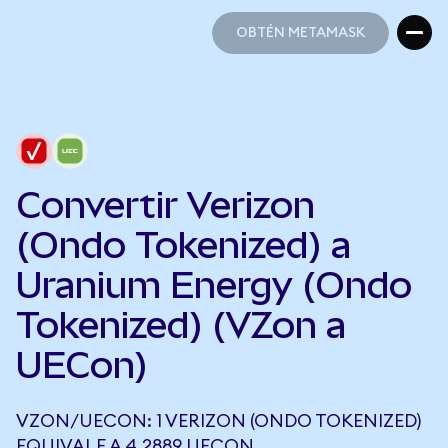
OBTÉN METAMASK
OBTÉN METAMASK
Convertir Verizon
(Ondo Tokenized) a
Uranium Energy (Ondo
Tokenized) (VZon a
UECon)
VZON/UECON: 1 VERIZON (ONDO TOKENIZED)
EQUIVALE A 4,2889 UECON