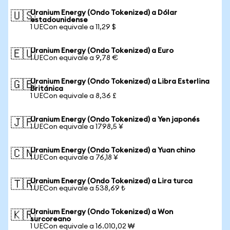
Uranium Energy (Ondo Tokenized) a Dólar
🇺🇸
estadounidense
1 UECon equivale a 11,29 $
Uranium Energy (Ondo Tokenized) a Euro
🇪🇺
1 UECon equivale a 9,78 €
Uranium Energy (Ondo Tokenized) a Libra Esterlina
🇬🇧
Británica
1 UECon equivale a 8,36 £
Uranium Energy (Ondo Tokenized) a Yen japonés
🇯🇵
1 UECon equivale a 1798,5 ¥
Uranium Energy (Ondo Tokenized) a Yuan chino
🇨🇳
1 UECon equivale a 76,18 ¥
Uranium Energy (Ondo Tokenized) a Lira turca
🇹🇷
1 UECon equivale a 538,69 ₺
Uranium Energy (Ondo Tokenized) a Won
🇰🇷
surcoreano
1 UECon equivale a 16.010,02 ₩