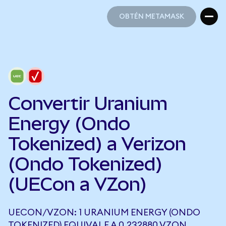
OBTÉN METAMASK
OBTÉN METAMASK
Convertir Uranium
Energy (Ondo
Tokenized) a Verizon
(Ondo Tokenized)
(UECon a VZon)
UECON/VZON: 1 URANIUM ENERGY (ONDO
TOKENIZED) EQUIVALE A 0,232880 VZON