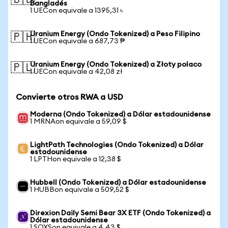
🇧🇩
Bangladés
1 UECon equivale a 1395,31 ৳
Uranium Energy (Ondo Tokenized) a Peso Filipino
🇵🇭
1 UECon equivale a 687,73 ₱
Uranium Energy (Ondo Tokenized) a Złoty polaco
🇵🇱
1 UECon equivale a 42,08 zł
Convierte otros RWA a USD
Moderna (Ondo Tokenized) a Dólar estadounidense
1 MRNAon equivale a 59,09 $
LightPath Technologies (Ondo Tokenized) a Dólar
estadounidense
1 LPTHon equivale a 12,38 $
Hubbell (Ondo Tokenized) a Dólar estadounidense
1 HUBBon equivale a 509,52 $
Direxion Daily Semi Bear 3X ETF (Ondo Tokenized) a
Dólar estadounidense
1 SOXSon equivale a 4,43 $