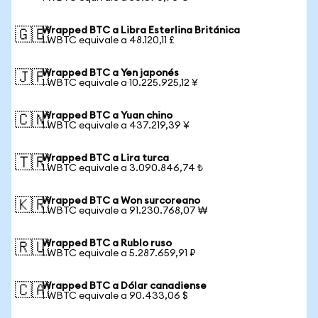
Wrapped BTC a Libra Esterlina Británica
🇬🇧
1 WBTC equivale a 48.120,11 £
Wrapped BTC a Yen japonés
🇯🇵
1 WBTC equivale a 10.225.925,12 ¥
Wrapped BTC a Yuan chino
🇨🇳
1 WBTC equivale a 437.219,39 ¥
Wrapped BTC a Lira turca
🇹🇷
1 WBTC equivale a 3.090.846,74 ₺
Wrapped BTC a Won surcoreano
🇰🇷
1 WBTC equivale a 91.230.768,07 ₩
Wrapped BTC a Rublo ruso
🇷🇺
1 WBTC equivale a 5.287.659,91 ₽
Wrapped BTC a Dólar canadiense
🇨🇦
1 WBTC equivale a 90.433,06 $