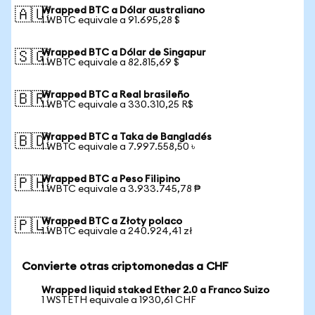
Wrapped BTC a Dólar australiano
🇦🇺
1 WBTC equivale a 91.695,28 $
Wrapped BTC a Dólar de Singapur
🇸🇬
1 WBTC equivale a 82.815,69 $
Wrapped BTC a Real brasileño
🇧🇷
1 WBTC equivale a 330.310,25 R$
Wrapped BTC a Taka de Bangladés
🇧🇩
1 WBTC equivale a 7.997.558,50 ৳
Wrapped BTC a Peso Filipino
🇵🇭
1 WBTC equivale a 3.933.745,78 ₱
Wrapped BTC a Złoty polaco
🇵🇱
1 WBTC equivale a 240.924,41 zł
Convierte otras criptomonedas a CHF
Wrapped liquid staked Ether 2.0 a Franco Suizo
1 WSTETH equivale a 1930,61 CHF