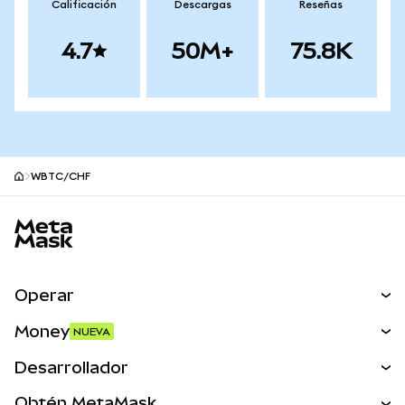
Calificación
Descargas
Reseñas
4.7
50M+
75.8K
WBTC/CHF
Pie de página del sitio MetaMask
Operar
Canjear
Money
NUEVA
Predecir
NUEVA
Comprar
Desarrollador
Perps
NUEVA
Tarjeta
Ver los documentos
Obtén MetaMask