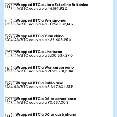
Wrapped BTC a Libra Esterlina Británica
🇬🇧
1 WBTC equivale a 48.184,92 £
Wrapped BTC a Yen japonés
🇯🇵
1 WBTC equivale a 10.258.332,14 ¥
Wrapped BTC a Yuan chino
🇨🇳
1 WBTC equivale a 438.603,95 ¥
Wrapped BTC a Lira turca
🇹🇷
1 WBTC equivale a 3.100.637,29 ₺
Wrapped BTC a Won surcoreano
🇰🇷
1 WBTC equivale a 91.521.701,31 ₩
Wrapped BTC a Rublo ruso
🇷🇺
1 WBTC equivale a 5.347.804,51 ₽
Wrapped BTC a Dólar canadiense
🇨🇦
1 WBTC equivale a 90.687,00 $
Wrapped BTC a Dólar australiano
🇦🇺