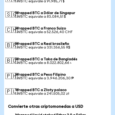
1 WBTC equivale a 91.985,71 $
Wrapped BTC a Dólar de Singapur
🇸🇬
1 WBTC equivale a 83.084,51 $
Wrapped BTC a Franco Suizo
🇨🇭
1 WBTC equivale a 52.526,40 CHF
Wrapped BTC a Real brasileño
🇧🇷
1 WBTC equivale a 331.356,55 R$
Wrapped BTC a Taka de Bangladés
🇧🇩
1 WBTC equivale a 8.022.802,66 ৳
Wrapped BTC a Peso Filipino
🇵🇭
1 WBTC equivale a 3.946.206,30 ₱
Wrapped BTC a Złoty polaco
🇵🇱
1 WBTC equivale a 241.505,02 zł
Convierte otras criptomonedas a USD