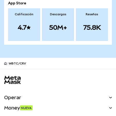
App Store
Calificación
Descargas
Reseñas
4.7
50M+
75.8K
WBTC/CRV
Pie de página del sitio MetaMask
Operar
Canjear
Money
NUEVA
Predecir
NUEVA
Comprar