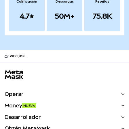
Calificación
Descargas
Reseñas
4.7
50M+
75.8K
WEPE/BRL
Pie de página del sitio MetaMask
Operar
Canjear
Money
NUEVA
Predecir
NUEVA
Comprar
Desarrollador
Perps
NUEVA
Tarjeta
Ver los documentos
Obtén MetaMask