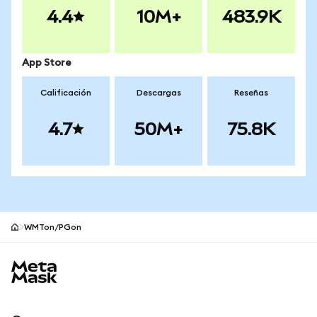
4.4
10M+
483.9K
App Store
Calificación
Descargas
Reseñas
4.7
50M+
75.8K
WMTon/PGon
Pie de página del sitio MetaMask