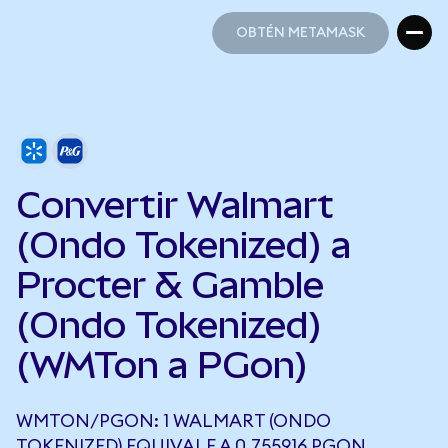
OBTÉN METAMASK
OBTÉN METAMASK
Convertir Walmart
(Ondo Tokenized) a
Procter & Gamble
(Ondo Tokenized)
(WMTon a PGon)
WMTON/PGON: 1 WALMART (ONDO
TOKENIZED) EQUIVALE A 0,755916 PGON