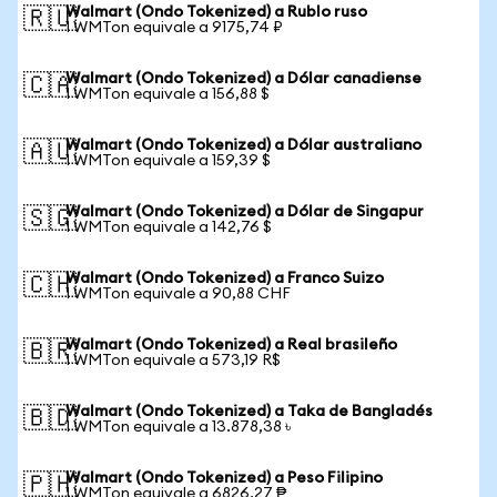
Walmart (Ondo Tokenized) a Rublo ruso
🇷🇺
1 WMTon equivale a 9175,74 ₽
Walmart (Ondo Tokenized) a Dólar canadiense
🇨🇦
1 WMTon equivale a 156,88 $
Walmart (Ondo Tokenized) a Dólar australiano
🇦🇺
1 WMTon equivale a 159,39 $
Walmart (Ondo Tokenized) a Dólar de Singapur
🇸🇬
1 WMTon equivale a 142,76 $
Walmart (Ondo Tokenized) a Franco Suizo
🇨🇭
1 WMTon equivale a 90,88 CHF
Walmart (Ondo Tokenized) a Real brasileño
🇧🇷
1 WMTon equivale a 573,19 R$
Walmart (Ondo Tokenized) a Taka de Bangladés
🇧🇩
1 WMTon equivale a 13.878,38 ৳
Walmart (Ondo Tokenized) a Peso Filipino
🇵🇭
1 WMTon equivale a 6826,27 ₱