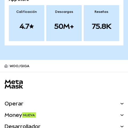
Calificación
Descargas
Reseñas
4.7
50M+
75.8K
WOO/GIGA
Pie de página del sitio MetaMask
Operar
Canjear
Money
NUEVA
Predecir
NUEVA
Comprar
Desarrollador