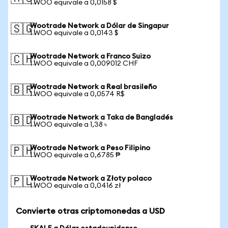
1 WOO equivale a 0,0158 $
Wootrade Network a Dólar de Singapur
🇸🇬
1 WOO equivale a 0,0143 $
Wootrade Network a Franco Suizo
🇨🇭
1 WOO equivale a 0,009012 CHF
Wootrade Network a Real brasileño
🇧🇷
1 WOO equivale a 0,0574 R$
Wootrade Network a Taka de Bangladés
🇧🇩
1 WOO equivale a 1,38 ৳
Wootrade Network a Peso Filipino
🇵🇭
1 WOO equivale a 0,6785 ₱
Wootrade Network a Złoty polaco
🇵🇱
1 WOO equivale a 0,0416 zł
Convierte otras criptomonedas a USD