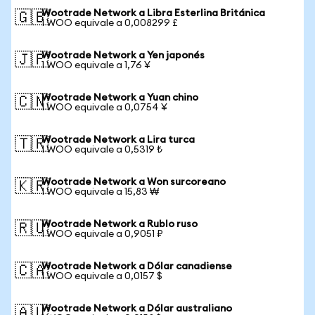
Wootrade Network a Libra Esterlina Británica
🇬🇧
1 WOO equivale a 0,008299 £
Wootrade Network a Yen japonés
🇯🇵
1 WOO equivale a 1,76 ¥
Wootrade Network a Yuan chino
🇨🇳
1 WOO equivale a 0,0754 ¥
Wootrade Network a Lira turca
🇹🇷
1 WOO equivale a 0,5319 ₺
Wootrade Network a Won surcoreano
🇰🇷
1 WOO equivale a 15,83 ₩
Wootrade Network a Rublo ruso
🇷🇺
1 WOO equivale a 0,9051 ₽
Wootrade Network a Dólar canadiense
🇨🇦
1 WOO equivale a 0,0157 $
Wootrade Network a Dólar australiano
🇦🇺