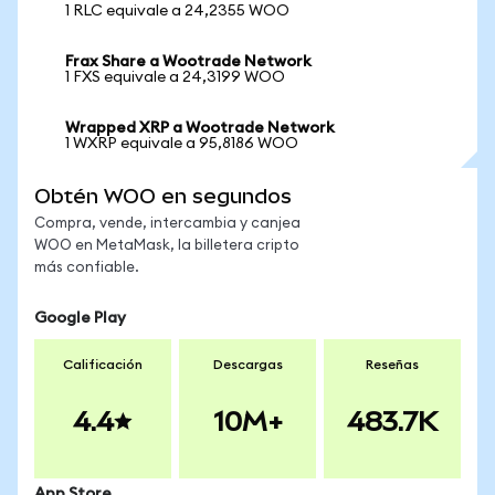
1 RLC equivale a 24,2355 WOO
Frax Share a Wootrade Network
1 FXS equivale a 24,3199 WOO
Wrapped XRP a Wootrade Network
1 WXRP equivale a 95,8186 WOO
Obtén WOO en segundos
Compra, vende, intercambia y canjea
WOO en MetaMask, la billetera cripto
más confiable.
Google Play
Calificación
Descargas
Reseñas
4.4
10M+
483.7K
App Store