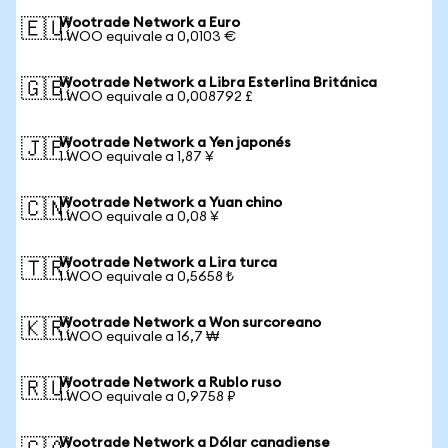
Wootrade Network a Euro
🇪🇺
1 WOO equivale a 0,0103 €
Wootrade Network a Libra Esterlina Británica
🇬🇧
1 WOO equivale a 0,008792 £
Wootrade Network a Yen japonés
🇯🇵
1 WOO equivale a 1,87 ¥
Wootrade Network a Yuan chino
🇨🇳
1 WOO equivale a 0,08 ¥
Wootrade Network a Lira turca
🇹🇷
1 WOO equivale a 0,5658 ₺
Wootrade Network a Won surcoreano
🇰🇷
1 WOO equivale a 16,7 ₩
Wootrade Network a Rublo ruso
🇷🇺
1 WOO equivale a 0,9758 ₽
Wootrade Network a Dólar canadiense