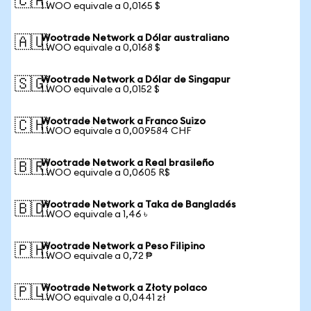
🇨🇦
1 WOO equivale a 0,0165 $
Wootrade Network a Dólar australiano
🇦🇺
1 WOO equivale a 0,0168 $
Wootrade Network a Dólar de Singapur
🇸🇬
1 WOO equivale a 0,0152 $
Wootrade Network a Franco Suizo
🇨🇭
1 WOO equivale a 0,009584 CHF
Wootrade Network a Real brasileño
🇧🇷
1 WOO equivale a 0,0605 R$
Wootrade Network a Taka de Bangladés
🇧🇩
1 WOO equivale a 1,46 ৳
Wootrade Network a Peso Filipino
🇵🇭
1 WOO equivale a 0,72 ₱
Wootrade Network a Złoty polaco
🇵🇱
1 WOO equivale a 0,0441 zł