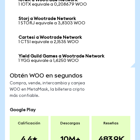
IoTeX a Wootrade Network
1 IOTX equivale a 0,208679 WOO
Storj a Wootrade Network
1 STORJ equivale a 3,8303 WOO
Cartesi a Wootrade Network
1 CTSI equivale a 2,1535 WOO
Yield Guild Games a Wootrade Network
1 YGG equivale a 1,6250 WOO
Obtén WOO en segundos
Compra, vende, intercambia y canjea
WOO en MetaMask, la billetera cripto
más confiable.
Google Play
Calificación
Descargas
Reseñas
4.4
10M+
483.9K