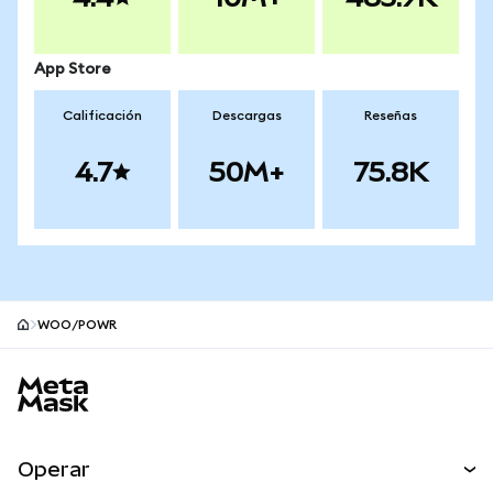
App Store
Calificación
Descargas
Reseñas
4.7
50M+
75.8K
WOO/POWR
Pie de página del sitio MetaMask
Operar
Canjear