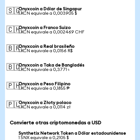
Onyxcoin a Dólar de Singapur
🇸🇬
1 XCN equivale a 0,003905 $
Onyxcoin a Franco Suizo
🇨🇭
1 XCN equivale a 0,002469 CHF
Onyxcoin a Real brasileño
🇧🇷
1 XCN equivale a 0,0156 R$
Onyxcoin a Taka de Bangladés
🇧🇩
1 XCN equivale a 0,3771 ৳
Onyxcoin a Peso Filipino
🇵🇭
1 XCN equivale a 0,1855 ₱
Onyxcoin a Złoty polaco
🇵🇱
1 XCN equivale a 0,0114 zł
Convierte otras criptomonedas a USD
Synthetix Network Token a Dólar estadounidense
1 SNX equivale a 0,2105 $