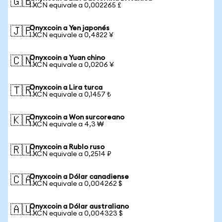
🇬🇧
1 XCN equivale a 0,002265 £
Onyxcoin a Yen japonés
🇯🇵
1 XCN equivale a 0,4822 ¥
Onyxcoin a Yuan chino
🇨🇳
1 XCN equivale a 0,0206 ¥
Onyxcoin a Lira turca
🇹🇷
1 XCN equivale a 0,1457 ₺
Onyxcoin a Won surcoreano
🇰🇷
1 XCN equivale a 4,3 ₩
Onyxcoin a Rublo ruso
🇷🇺
1 XCN equivale a 0,2514 ₽
Onyxcoin a Dólar canadiense
🇨🇦
1 XCN equivale a 0,004262 $
Onyxcoin a Dólar australiano
🇦🇺
1 XCN equivale a 0,004323 $