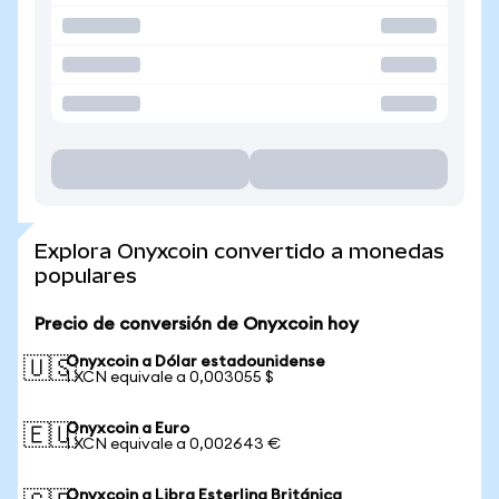
Explora Onyxcoin convertido a monedas
populares
Precio de conversión de Onyxcoin hoy
Onyxcoin a Dólar estadounidense
🇺🇸
1 XCN equivale a 0,003055 $
Onyxcoin a Euro
🇪🇺
1 XCN equivale a 0,002643 €
Onyxcoin a Libra Esterlina Británica