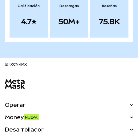
Calificación
Descargas
Reseñas
4.7
50M+
75.8K
XCN/IMX
Pie de página del sitio MetaMask
Operar
Canjear
Money
NUEVA
Predecir
NUEVA
Comprar
Desarrollador
Perps
NUEVA
Tarjeta
Ver los documentos