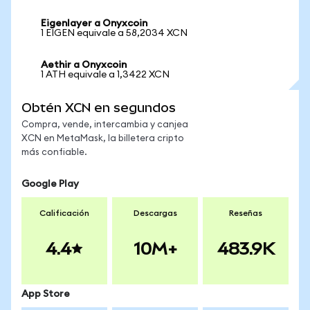
Eigenlayer a Onyxcoin
1 EIGEN equivale a 58,2034 XCN
Aethir a Onyxcoin
1 ATH equivale a 1,3422 XCN
Obtén XCN en segundos
Compra, vende, intercambia y canjea
XCN en MetaMask, la billetera cripto
más confiable.
Google Play
Calificación
Descargas
Reseñas
4.4
10M+
483.9K
App Store