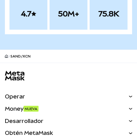
4.7
50M+
75.8K
SAND/XCN
Pie de página del sitio MetaMask
Operar
Canjear
Money
NUEVA
Predecir
NUEVA
Comprar
Desarrollador
Perps
NUEVA
Tarjeta
Ver los documentos
Obtén MetaMask
Activos del mundo real