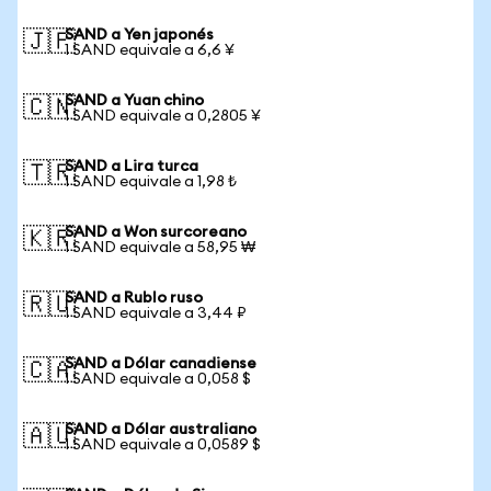
SAND a Yen japonés
🇯🇵
1 SAND equivale a 6,6 ¥
SAND a Yuan chino
🇨🇳
1 SAND equivale a 0,2805 ¥
SAND a Lira turca
🇹🇷
1 SAND equivale a 1,98 ₺
SAND a Won surcoreano
🇰🇷
1 SAND equivale a 58,95 ₩
SAND a Rublo ruso
🇷🇺
1 SAND equivale a 3,44 ₽
SAND a Dólar canadiense
🇨🇦
1 SAND equivale a 0,058 $
SAND a Dólar australiano
🇦🇺
1 SAND equivale a 0,0589 $