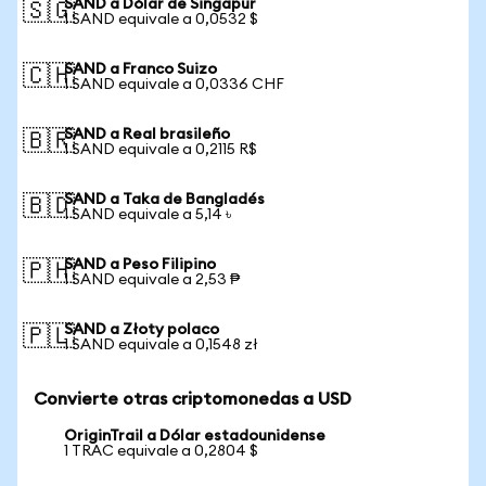
SAND a Dólar de Singapur
🇸🇬
1 SAND equivale a 0,0532 $
SAND a Franco Suizo
🇨🇭
1 SAND equivale a 0,0336 CHF
SAND a Real brasileño
🇧🇷
1 SAND equivale a 0,2115 R$
SAND a Taka de Bangladés
🇧🇩
1 SAND equivale a 5,14 ৳
SAND a Peso Filipino
🇵🇭
1 SAND equivale a 2,53 ₱
SAND a Złoty polaco
🇵🇱
1 SAND equivale a 0,1548 zł
Convierte otras criptomonedas a USD
OriginTrail a Dólar estadounidense
1 TRAC equivale a 0,2804 $