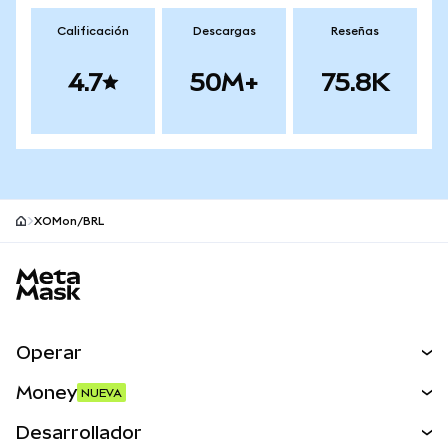
Calificación
Descargas
Reseñas
4.7
50M+
75.8K
XOMon/BRL
Pie de página del sitio MetaMask
Operar
Canjear
Money
NUEVA
Predecir
NUEVA
Comprar
Desarrollador
Perps
NUEVA