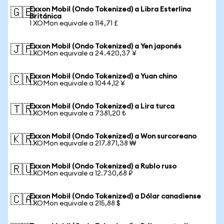
Exxon Mobil (Ondo Tokenized) a Libra Esterlina
🇬🇧
Británica
1 XOMon equivale a 114,71 £
Exxon Mobil (Ondo Tokenized) a Yen japonés
🇯🇵
1 XOMon equivale a 24.420,37 ¥
Exxon Mobil (Ondo Tokenized) a Yuan chino
🇨🇳
1 XOMon equivale a 1044,12 ¥
Exxon Mobil (Ondo Tokenized) a Lira turca
🇹🇷
1 XOMon equivale a 7381,20 ₺
Exxon Mobil (Ondo Tokenized) a Won surcoreano
🇰🇷
1 XOMon equivale a 217.871,38 ₩
Exxon Mobil (Ondo Tokenized) a Rublo ruso
🇷🇺
1 XOMon equivale a 12.730,68 ₽
Exxon Mobil (Ondo Tokenized) a Dólar canadiense
🇨🇦
1 XOMon equivale a 215,88 $