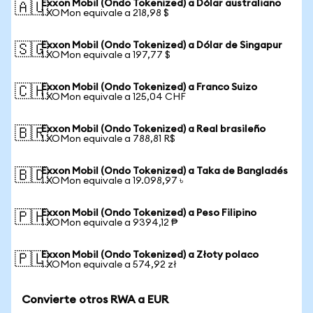
Exxon Mobil (Ondo Tokenized) a Dólar australiano
🇦🇺
1 XOMon equivale a 218,98 $
Exxon Mobil (Ondo Tokenized) a Dólar de Singapur
🇸🇬
1 XOMon equivale a 197,77 $
Exxon Mobil (Ondo Tokenized) a Franco Suizo
🇨🇭
1 XOMon equivale a 125,04 CHF
Exxon Mobil (Ondo Tokenized) a Real brasileño
🇧🇷
1 XOMon equivale a 788,81 R$
Exxon Mobil (Ondo Tokenized) a Taka de Bangladés
🇧🇩
1 XOMon equivale a 19.098,97 ৳
Exxon Mobil (Ondo Tokenized) a Peso Filipino
🇵🇭
1 XOMon equivale a 9394,12 ₱
Exxon Mobil (Ondo Tokenized) a Złoty polaco
🇵🇱
1 XOMon equivale a 574,92 zł
Convierte otros RWA a EUR