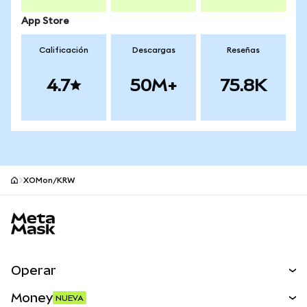
App Store
Calificación
Descargas
Reseñas
4.7
50M+
75.8K
XOMon/KRW
Pie de página del sitio MetaMask
Operar
Canjear
Money
NUEVA