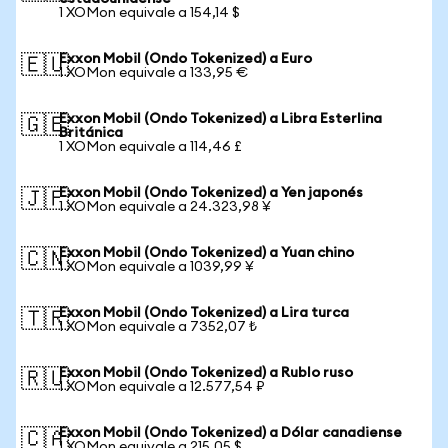
1 XOMon equivale a 154,14 $
Exxon Mobil (Ondo Tokenized) a Euro
🇪🇺
1 XOMon equivale a 133,95 €
Exxon Mobil (Ondo Tokenized) a Libra Esterlina
🇬🇧
Británica
1 XOMon equivale a 114,46 £
Exxon Mobil (Ondo Tokenized) a Yen japonés
🇯🇵
1 XOMon equivale a 24.323,98 ¥
Exxon Mobil (Ondo Tokenized) a Yuan chino
🇨🇳
1 XOMon equivale a 1039,99 ¥
Exxon Mobil (Ondo Tokenized) a Lira turca
🇹🇷
1 XOMon equivale a 7352,07 ₺
Exxon Mobil (Ondo Tokenized) a Rublo ruso
🇷🇺
1 XOMon equivale a 12.577,54 ₽
Exxon Mobil (Ondo Tokenized) a Dólar canadiense
🇨🇦
1 XOMon equivale a 215,05 $