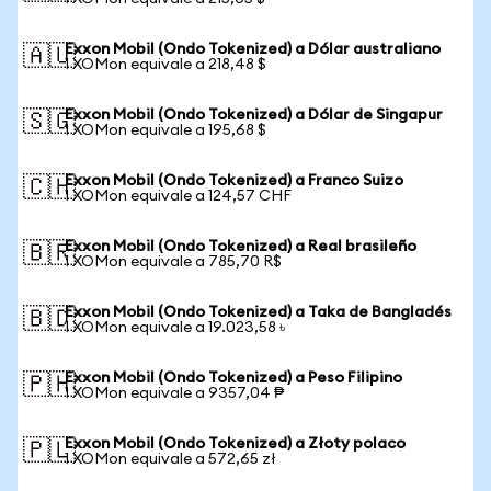
Exxon Mobil (Ondo Tokenized) a Dólar australiano
🇦🇺
1 XOMon equivale a 218,48 $
Exxon Mobil (Ondo Tokenized) a Dólar de Singapur
🇸🇬
1 XOMon equivale a 195,68 $
Exxon Mobil (Ondo Tokenized) a Franco Suizo
🇨🇭
1 XOMon equivale a 124,57 CHF
Exxon Mobil (Ondo Tokenized) a Real brasileño
🇧🇷
1 XOMon equivale a 785,70 R$
Exxon Mobil (Ondo Tokenized) a Taka de Bangladés
🇧🇩
1 XOMon equivale a 19.023,58 ৳
Exxon Mobil (Ondo Tokenized) a Peso Filipino
🇵🇭
1 XOMon equivale a 9357,04 ₱
Exxon Mobil (Ondo Tokenized) a Złoty polaco
🇵🇱
1 XOMon equivale a 572,65 zł