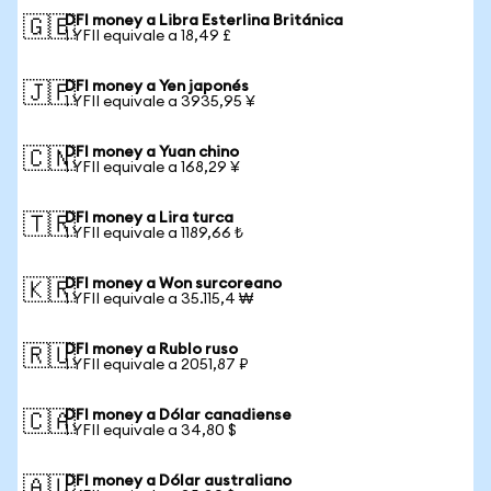
DFI money a Libra Esterlina Británica
🇬🇧
1 YFII equivale a 18,49 £
DFI money a Yen japonés
🇯🇵
1 YFII equivale a 3935,95 ¥
DFI money a Yuan chino
🇨🇳
1 YFII equivale a 168,29 ¥
DFI money a Lira turca
🇹🇷
1 YFII equivale a 1189,66 ₺
DFI money a Won surcoreano
🇰🇷
1 YFII equivale a 35.115,4 ₩
DFI money a Rublo ruso
🇷🇺
1 YFII equivale a 2051,87 ₽
DFI money a Dólar canadiense
🇨🇦
1 YFII equivale a 34,80 $
DFI money a Dólar australiano
🇦🇺