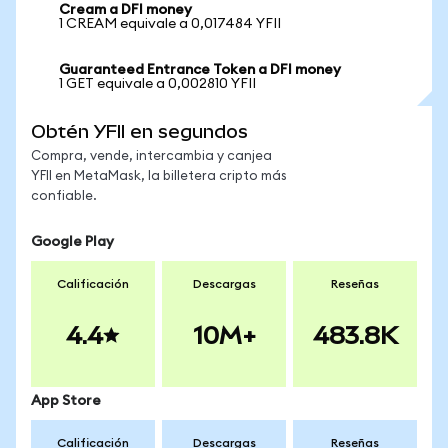
Cream a DFI money
1 CREAM equivale a 0,017484 YFII
Guaranteed Entrance Token a DFI money
1 GET equivale a 0,002810 YFII
Obtén YFII en segundos
Compra, vende, intercambia y canjea
YFII en MetaMask, la billetera cripto más
confiable.
Google Play
Calificación
Descargas
Reseñas
4.4
10M+
483.8K
App Store
Calificación
Descargas
Reseñas