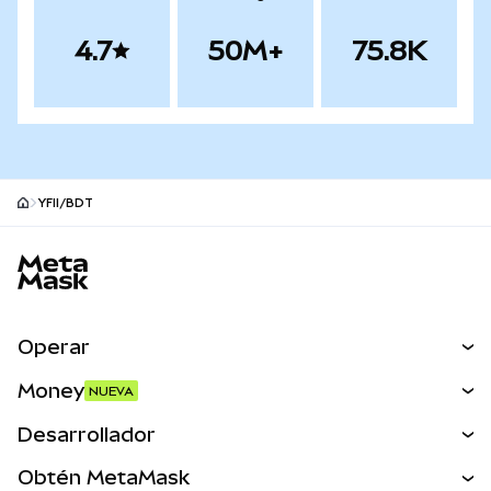
4.7
50M+
75.8K
YFII/BDT
Pie de página del sitio MetaMask
Operar
Canjear
Money
NUEVA
Predecir
NUEVA
Comprar
Desarrollador
Perps
NUEVA
Tarjeta
Ver los documentos
Obtén MetaMask
Activos del mundo real