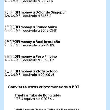
1 YFII equivale a 35,30 $
DFI money a Dólar de Singapur
🇸🇬
1 YFII equivale a 31,88 $
DFI money a Franco Suizo
🇨🇭
1 YFII equivale a 20,16 CHF
DFI money a Real brasileño
🇧🇷
1 YFII equivale a 127,15 R$
DFI money a Peso Filipino
🇵🇭
1 YFII equivale a 1514,10 ₱
DFI money a Złoty polaco
🇵🇱
1 YFII equivale a 92,66 zł
Convierte otras criptomonedas a BDT
TrueFi a Taka de Bangladés
1 TRU equivale a 0,1036 ৳