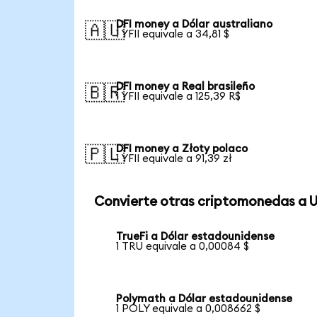
DFI money a Dólar australiano
🇦🇺
1 YFII equivale a 34,81 $
DFI money a Real brasileño
🇧🇷
1 YFII equivale a 125,39 R$
DFI money a Złoty polaco
🇵🇱
1 YFII equivale a 91,39 zł
Convierte otras criptomonedas a 
TrueFi a Dólar estadounidense
1 TRU equivale a 0,00084 $
Polymath a Dólar estadounidense
1 POLY equivale a 0,008662 $