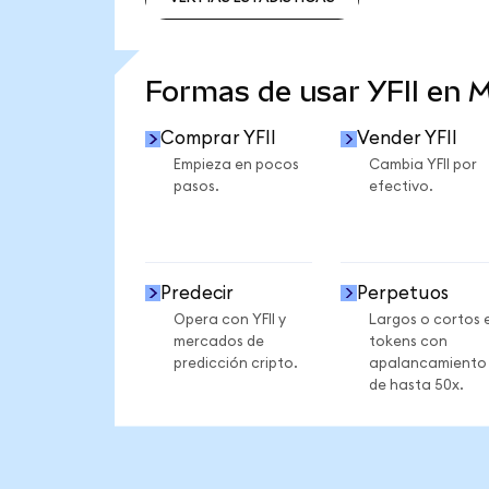
VER MÁS ESTADÍSTICAS
Formas de usar YFII en
Comprar YFII
Vender YFII
Empieza en pocos
Cambia YFII por
pasos.
efectivo.
Predecir
Perpetuos
Opera con YFII y
Largos o cortos 
mercados de
tokens con
predicción cripto.
apalancamiento
de hasta 50x.