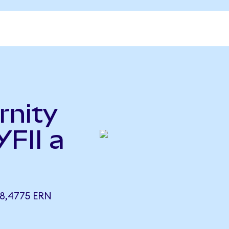
rnity
YFII a
18,4775 ERN