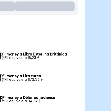
DFI money a Libra Esterlina Británica

1 YFII equivale a 18,23 £
DFI money a Lira turca

1 YFII equivale a 1173,36 ₺
DFI money a Dólar canadiense

1 YFII equivale a 34,32 $