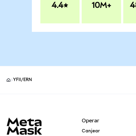
4.4
10M+
4
YFII/ERN
Pie de página del sitio MetaMask
Operar
Canjear