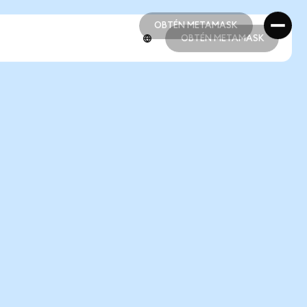
OBTÉN METAMASK
OBTÉN METAMASK
OBTÉN METAMASK
OBTÉN METAMASK