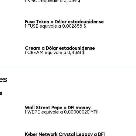
1 KNCL equivale a 0,1059 $
Fuse Token a Dólar estadounidense
1 FUSE equivale a 0,002858 $
Cream a Dólar estadounidense
1 CREAM equivale a 0,4361 $
es
s
Wall Street Pepe a DFI money
1 WEPE equivale a 0,00000020 YFII
Kyber Network Crystal Legacy a DFI