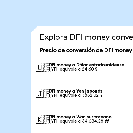
Explora DFI money conve
Precio de conversión de DFI money
DFI money a Dólar estadounidense
🇺🇸
1 YFII equivale a 24,60 $
DFI money a Yen japonés
🇯🇵
1 YFII equivale a 3882,02 ¥
DFI money a Won surcoreano
🇰🇷
1 YFII equivale a 34.634,28 ₩