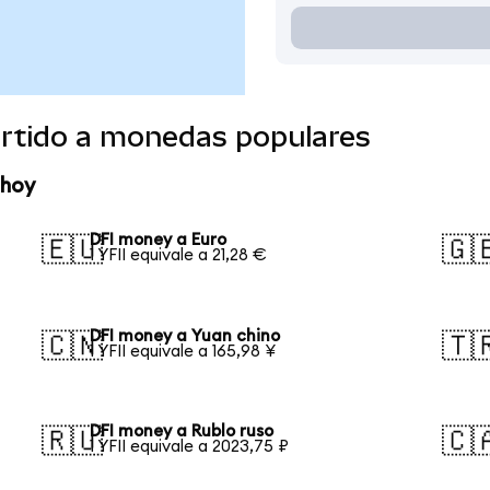
rtido a monedas populares
 hoy
DFI money a Euro
🇪🇺
🇬
1 YFII equivale a 21,28 €
DFI money a Yuan chino
🇨🇳
🇹
1 YFII equivale a 165,98 ¥
DFI money a Rublo ruso
🇷🇺
🇨
1 YFII equivale a 2023,75 ₽