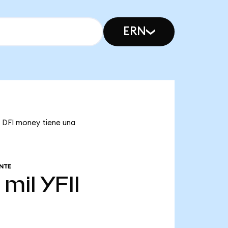
ERN
ue DFI money tiene una
NTE
 mil
YFII