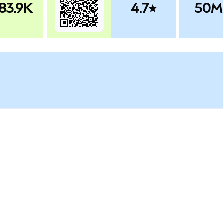
83.9K
4.7
50M