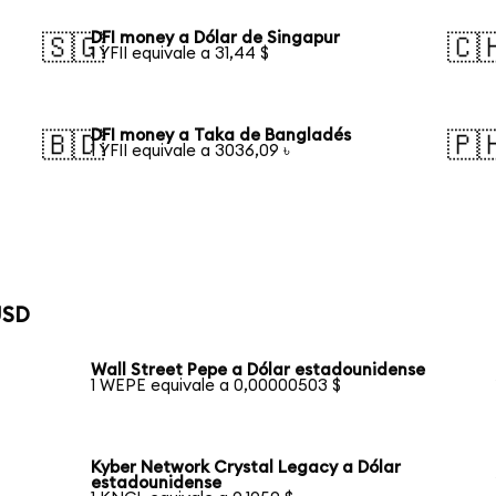
DFI money a Dólar de Singapur
🇸🇬
🇨
1 YFII equivale a 31,44 $
DFI money a Taka de Bangladés
🇧🇩
🇵
1 YFII equivale a 3036,09 ৳
USD
Wall Street Pepe a Dólar estadounidense
1 WEPE equivale a 0,00000503 $
Kyber Network Crystal Legacy a Dólar
estadounidense