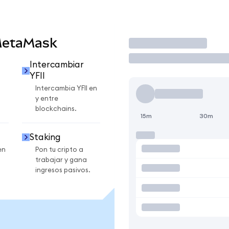
 MetaMask
Operar
Intercambiar
YFII
Intercambia YFII en
y entre
blockchains.
15m
30m
Staking
en
Pon tu cripto a
trabajar y gana
ingresos pasivos.