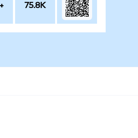
+
75.8K