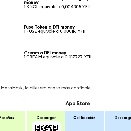
money
1 KNCL equivale a 0,004305 YFII
Fuse Token a DFI money
1 FUSE equivale a 0,000116 YFII
Cream a DFI money
1 CREAM equivale a 0,017727 YFII
MetaMask, la billetera cripto más confiable.
App Store
Reseñas
Descargar
Calificación
Descarg