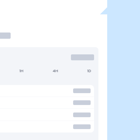
1H
4H
1D