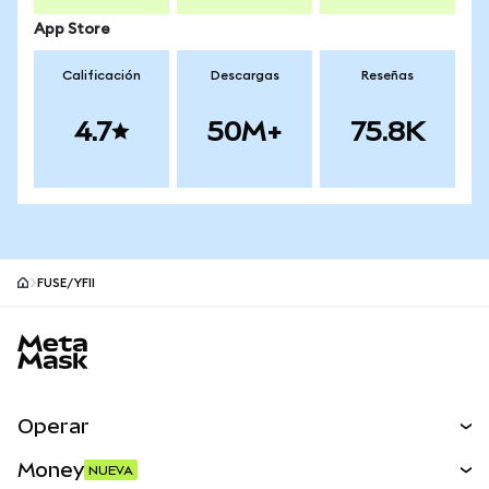
App Store
Calificación
Descargas
Reseñas
4.7
50M+
75.8K
FUSE/YFII
Pie de página del sitio MetaMask
Operar
Canjear
Money
NUEVA
Predecir
NUEVA