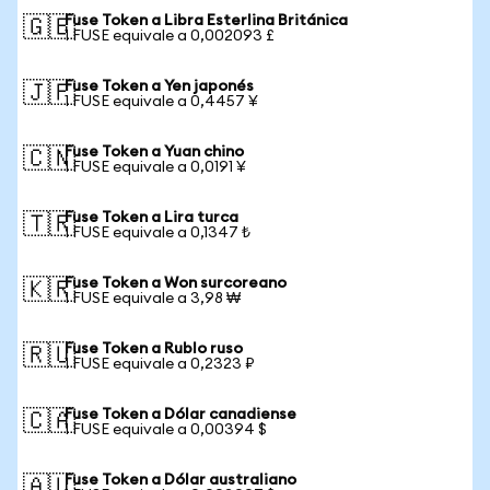
Fuse Token a Libra Esterlina Británica
🇬🇧
1 FUSE equivale a 0,002093 £
Fuse Token a Yen japonés
🇯🇵
1 FUSE equivale a 0,4457 ¥
Fuse Token a Yuan chino
🇨🇳
1 FUSE equivale a 0,0191 ¥
Fuse Token a Lira turca
🇹🇷
1 FUSE equivale a 0,1347 ₺
Fuse Token a Won surcoreano
🇰🇷
1 FUSE equivale a 3,98 ₩
Fuse Token a Rublo ruso
🇷🇺
1 FUSE equivale a 0,2323 ₽
Fuse Token a Dólar canadiense
🇨🇦
1 FUSE equivale a 0,00394 $
Fuse Token a Dólar australiano
🇦🇺