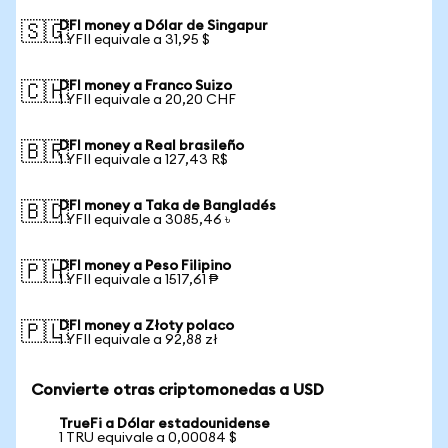
DFI money a Dólar de Singapur
🇸🇬
1 YFII equivale a 31,95 $
DFI money a Franco Suizo
🇨🇭
1 YFII equivale a 20,20 CHF
DFI money a Real brasileño
🇧🇷
1 YFII equivale a 127,43 R$
DFI money a Taka de Bangladés
🇧🇩
1 YFII equivale a 3085,46 ৳
DFI money a Peso Filipino
🇵🇭
1 YFII equivale a 1517,61 ₱
DFI money a Złoty polaco
🇵🇱
1 YFII equivale a 92,88 zł
Convierte otras criptomonedas a USD
TrueFi a Dólar estadounidense
1 TRU equivale a 0,00084 $