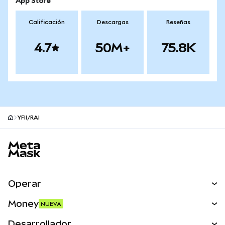
App Store
Calificación
Descargas
Reseñas
4.7
50M+
75.8K
YFII/RAI
Pie de página del sitio MetaMask
Operar
Canjear
Money
NUEVA
Predecir
NUEVA
Comprar
Desarrollador