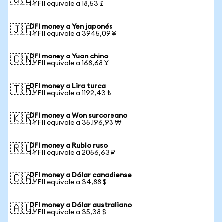
🇬🇧
1 YFII equivale a 18,53 £
DFI money a Yen japonés
🇯🇵
1 YFII equivale a 3945,09 ¥
DFI money a Yuan chino
🇨🇳
1 YFII equivale a 168,68 ¥
DFI money a Lira turca
🇹🇷
1 YFII equivale a 1192,43 ₺
DFI money a Won surcoreano
🇰🇷
1 YFII equivale a 35.196,93 ₩
DFI money a Rublo ruso
🇷🇺
1 YFII equivale a 2056,63 ₽
DFI money a Dólar canadiense
🇨🇦
1 YFII equivale a 34,88 $
DFI money a Dólar australiano
🇦🇺
1 YFII equivale a 35,38 $