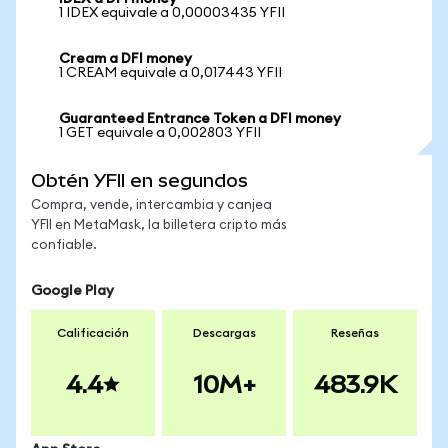
1 IDEX equivale a 0,00003435 YFII
Cream a DFI money
1 CREAM equivale a 0,017443 YFII
Guaranteed Entrance Token a DFI money
1 GET equivale a 0,002803 YFII
Obtén YFII en segundos
Compra, vende, intercambia y canjea
YFII en MetaMask, la billetera cripto más
confiable.
Google Play
Calificación
Descargas
Reseñas
4.4
10M+
483.9K