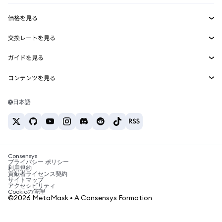
収益化
Smart Accounts Kit
Agent Wallet
新規
価格を見る
埋め込みウォレット
Snaps
ビットコインの価格
交換レートを見る
MetaMask Connect
イーサリアムの価格
報酬
新規
BTC→USD
Solanaの価格
ガイドを見る
Snaps
セキュリティ
ETH→USD
BTCの購入
Shiba Inuの価格
USDT→INR
コンテンツを見る
Web3サービス
サポート
ETHの購入
Pepeの価格
ビットコインウォレット
BTC→USDT
SOLの購入
キャリア
Tetherの価格
Solanaウォレット
日本語
BTC→INR
PEPEの購入
お問い合わせ
USDCの価格
おすすめの暗号資産カード
ETH→USDT
USDTの購入
Chanlinkの価格
おすすめのモバイル暗号資産ウォレット
USDT→PHP
USDCの購入
Polymarketとは？
BTC→EUR
SHIBの購入
Consensys
税制関連ニュース
プライバシー ポリシー
利用規約
BNBの購入
貢献者ライセンス契約
暗号資産の購入方法は？
サイトマップ
アクセシビリティ
ビットコインを売るには？
Cookieの管理
©2026 MetaMask • A Consensys Formation