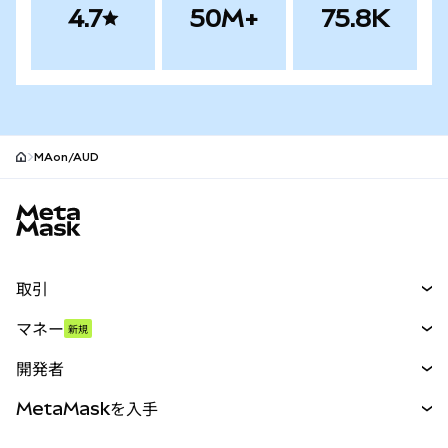
4.7
50M+
75.8K
MAon/AUD
MetaMaskサイトフッター
取引
スワップ
マネー
新規
予測
新規
購入
開発者
パーペチュアル
新規
カード
ドキュメントを表示
MetaMaskを入手
RWA
mUSD
新規
ダッシュボード
トランザクションシールド