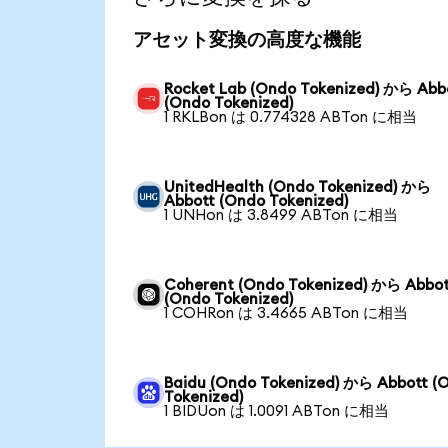
アセット変換の高度な機能
Rocket Lab (Ondo Tokenized) から Abb
(Ondo Tokenized)
1 RKLBon は 0.774328 ABTon に相当
UnitedHealth (Ondo Tokenized) から
Abbott (Ondo Tokenized)
1 UNHon は 3.8499 ABTon に相当
Coherent (Ondo Tokenized) から Abbot
(Ondo Tokenized)
1 COHRon は 3.4665 ABTon に相当
Baidu (Ondo Tokenized) から Abbott (
Tokenized)
1 BIDUon は 1.0091 ABTon に相当