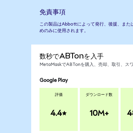
免責事項
この製品はAbbottによって発行、後援、ま
めのみに使用されます。
数秒でABTonを入手
MetaMaskでABTonを購入、売却、取引
Google Play
評価
ダウンロード数
4.4
10M+
4