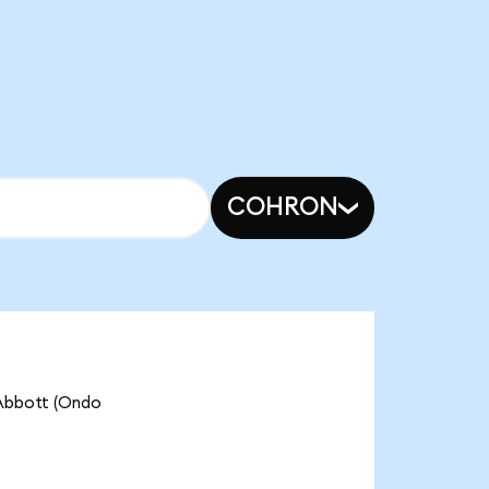
COHRON
bott (Ondo