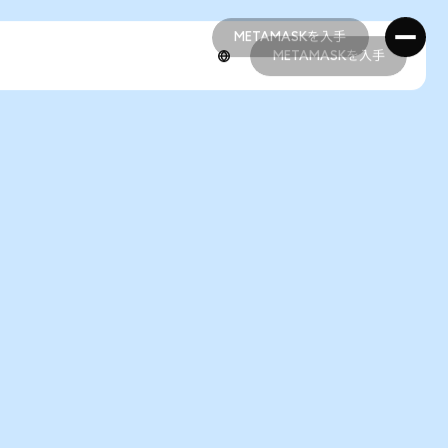
METAMASKを入手
METAMASKを入手
METAMASKを入手
METAMASKを入手