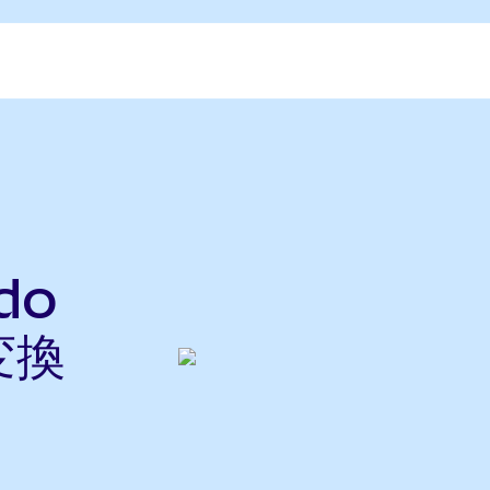
do
変換