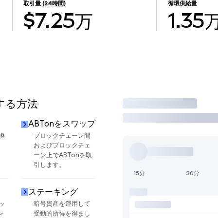
取引量
(24時間)
循環供給量
$7.25万
1.35
用する方法
取引
ABTonをスワップ
換
ブロックチェーン間
およびブロックチェ
ーン上でABTonを取
引します。
15分
30分
ステーキング
ッ
暗号資産を運用して
ン
受動的所得を得まし