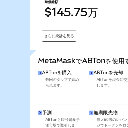
時価総額
$145.75万
さらに統計を見る
さらに統計を見る
MetaMaskでABTonを使
ABTonを購入
ABTonを売却
数回のタップで始め
ABTonを現金に交
られます。
します。
予測
無期限先物
ABTonと暗号資産予
最大50倍のレバレ
測市場で取引しま
ジでトークンをロ