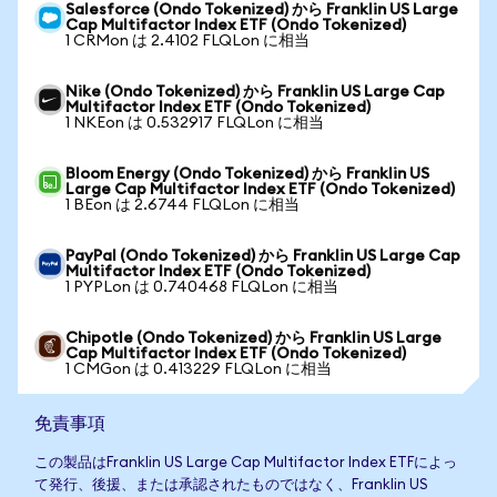
Salesforce (Ondo Tokenized) から Franklin US Large
Cap Multifactor Index ETF (Ondo Tokenized)
1 CRMon は 2.4102 FLQLon に相当
Nike (Ondo Tokenized) から Franklin US Large Cap
Multifactor Index ETF (Ondo Tokenized)
1 NKEon は 0.532917 FLQLon に相当
Bloom Energy (Ondo Tokenized) から Franklin US
Large Cap Multifactor Index ETF (Ondo Tokenized)
1 BEon は 2.6744 FLQLon に相当
PayPal (Ondo Tokenized) から Franklin US Large Cap
Multifactor Index ETF (Ondo Tokenized)
1 PYPLon は 0.740468 FLQLon に相当
Chipotle (Ondo Tokenized) から Franklin US Large
Cap Multifactor Index ETF (Ondo Tokenized)
1 CMGon は 0.413229 FLQLon に相当
免責事項
この製品はFranklin US Large Cap Multifactor Index ETFによっ
て発行、後援、または承認されたものではなく、Franklin US