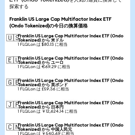
探索する
Franklin US Large Cap Multifactor Index ETF
(Ondo Tokenized)の今日の換算価格
Franklin US Large Cap Multifactor Index ETF (Ondo
🇺🇸
Tokenized) から 米ドル
1 FLQLon は $80.13 に相当
Franklin US Large Cap Multifactor Index ETF (Ondo
🇪🇺
Tokenized) から ユーロ
1 FLQLon は €69.29 に相当
Franklin US Large Cap Multifactor Index ETF (Ondo
🇬🇧
Tokenized) から 英ポンド
1 FLQLon は £59.36 に相当
Franklin US Large Cap Multifactor Index ETF (Ondo
🇯🇵
Tokenized) から 日本円
1 FLQLon は ￥12,624.14 に相当
Franklin US Large Cap Multifactor Index ETF (Ondo
🇨🇳
Tokenized) から 中国人民元
1 FLQLon は ￥540.69 に相当