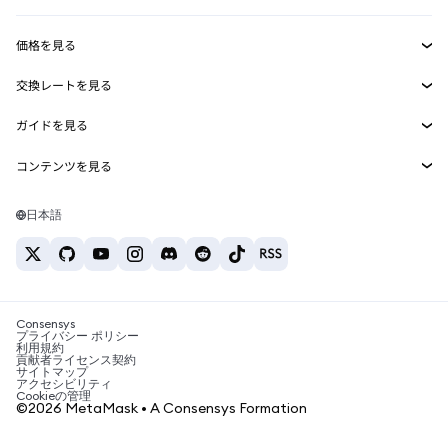
収益化
Smart Accounts Kit
Agent Wallet
新規
価格を見る
埋め込みウォレット
Snaps
ビットコインの価格
交換レートを見る
MetaMask Connect
イーサリアムの価格
報酬
新規
BTC→USD
Solanaの価格
ガイドを見る
Snaps
セキュリティ
ETH→USD
BTCの購入
Shiba Inuの価格
USDT→INR
コンテンツを見る
Web3サービス
サポート
ETHの購入
Pepeの価格
ビットコインウォレット
BTC→USDT
SOLの購入
キャリア
Tetherの価格
Solanaウォレット
日本語
BTC→INR
PEPEの購入
お問い合わせ
USDCの価格
おすすめの暗号資産カード
ETH→USDT
USDTの購入
Chanlinkの価格
おすすめのモバイル暗号資産ウォレット
USDT→PHP
USDCの購入
Polymarketとは？
BTC→EUR
SHIBの購入
Consensys
税制関連ニュース
プライバシー ポリシー
利用規約
BNBの購入
貢献者ライセンス契約
暗号資産の購入方法は？
サイトマップ
アクセシビリティ
ビットコインを売るには？
Cookieの管理
©2026 MetaMask • A Consensys Formation