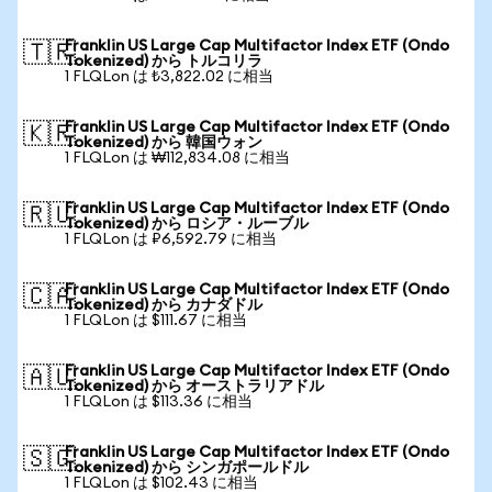
Franklin US Large Cap Multifactor Index ETF (Ondo
🇹🇷
Tokenized) から トルコリラ
1 FLQLon は ₺3,822.02 に相当
Franklin US Large Cap Multifactor Index ETF (Ondo
🇰🇷
Tokenized) から 韓国ウォン
1 FLQLon は ₩112,834.08 に相当
Franklin US Large Cap Multifactor Index ETF (Ondo
🇷🇺
Tokenized) から ロシア・ルーブル
1 FLQLon は ₽6,592.79 に相当
Franklin US Large Cap Multifactor Index ETF (Ondo
🇨🇦
Tokenized) から カナダドル
1 FLQLon は $111.67 に相当
Franklin US Large Cap Multifactor Index ETF (Ondo
🇦🇺
Tokenized) から オーストラリアドル
1 FLQLon は $113.36 に相当
Franklin US Large Cap Multifactor Index ETF (Ondo
🇸🇬
Tokenized) から シンガポールドル
1 FLQLon は $102.43 に相当