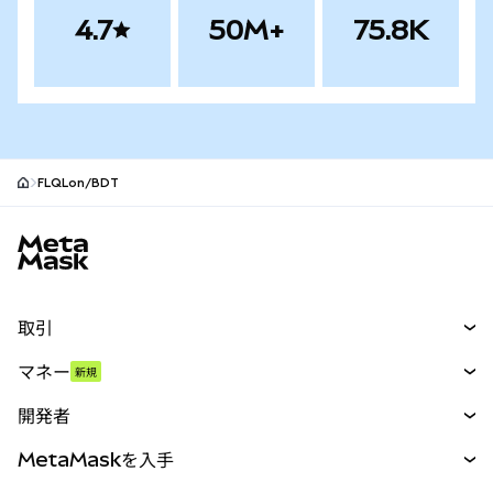
4.7
50M+
75.8K
FLQLon/BDT
MetaMaskサイトフッター
取引
スワップ
マネー
新規
予測
新規
購入
開発者
パーペチュアル
新規
カード
ドキュメントを表示
MetaMaskを入手
RWA
mUSD
新規
ダッシュボード
トランザクションシールド