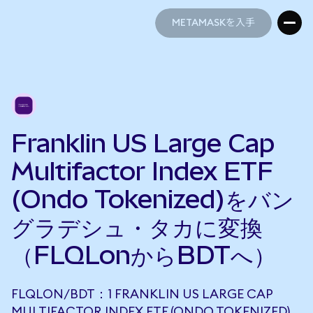
METAMASKを入手
METAMASKを入手
Franklin US Large Cap
Multifactor Index ETF
(Ondo Tokenized)をバン
グラデシュ・タカに変換
（FLQLonからBDTへ）
FLQLON/BDT：1 FRANKLIN US LARGE CAP
MULTIFACTOR INDEX ETF (ONDO TOKENIZED)