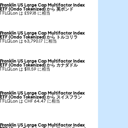
Franklin US Large Cap Multifactor Index

ETF (Ondo Tokenized) から 英ポンド
1 FLQLon は £59.18 に相当
Franklin US Large Cap Multifactor Index

ETF (Ondo Tokenized) から トルコリラ
1 FLQLon は ₺3,790.17 に相当
Franklin US Large Cap Multifactor Index

ETF (Ondo Tokenized) から カナダドル
1 FLQLon は $111.59 に相当
Franklin US Large Cap Multifactor Index

ETF (Ondo Tokenized) から スイスフラン
1 FLQLon は CHF 64.47 に相当
Franklin US Large Cap Multifactor Index
