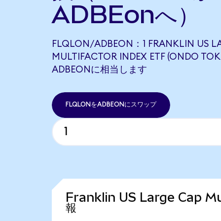
ADBEonへ）
FLQLON/ADBEON：1 FRANKLIN US L
MULTIFACTOR INDEX ETF (ONDO TOKE
ADBEONに相当します
FLQLONをADBEONにスワップ
Franklin US Large Cap 
報