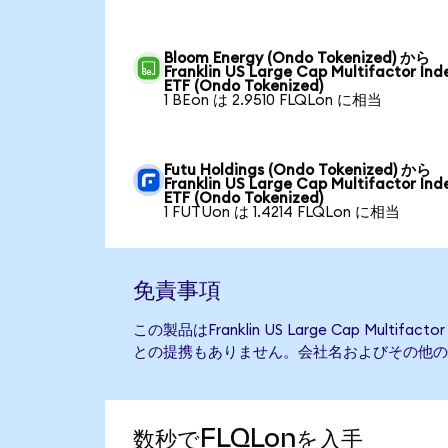
Bloom Energy (Ondo Tokenized) から
Franklin US Large Cap Multifactor Ind
ETF (Ondo Tokenized)
1 BEon は 2.9510 FLQLon に相当
Futu Holdings (Ondo Tokenized) から
Franklin US Large Cap Multifactor Ind
ETF (Ondo Tokenized)
1 FUTUon は 1.4214 FLQLon に相当
免責事項
この製品はFranklin US Large Cap Multifa
との提携もありません。会社名およびその他の
数秒でFLQLonを入手