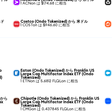
1 ACNon は $174.68 に相当
 米ド
Costco (Ondo Tokenized) から 米ドル
1 COSTon は $946.60 に相当
o
Eaton (Ondo Tokenized) から Franklin US
Large Cap Multifactor Index ETF (Ondo
d)
Tokenized)
1 ETNon は 5.6812 FLQLon に相当
) から
Chipotle (Ondo Tokenized) から Franklin US
ex
Large Cap Multifactor Index ETF (Ondo
Tokenized)
1 CMGon は 0.437845 FLQLon に相当