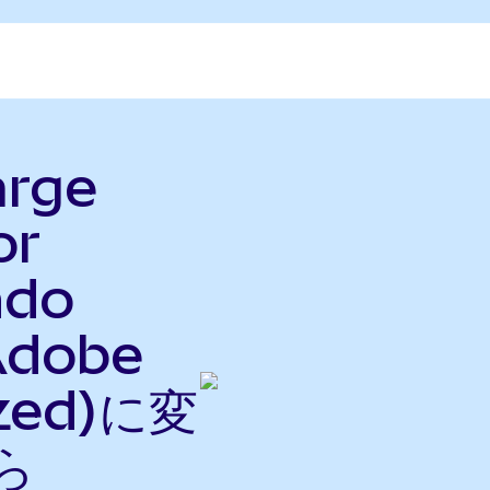
arge
or
ndo
Adobe
ized)に変
ら