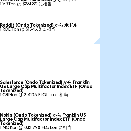
1 VRTon は $281.39 に相当
Reddit (Ondo Tokenized) から 米ドル
1 RDDTon は $154.68 に相当
Salesforce (Ondo Tokenized) から Franklin
US Large Cap Multifactor Index ETF (Ondo
Tokenized)
1 CRMon は 2.4108 FLQLon に相当
Nokia (Ondo Tokenized) から Franklin US
Large Cap Multifactor Index ETF (Ondo
Tokenized)
1 NOKon は 0.121798 FLQLon に相当