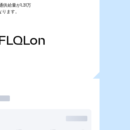
。 流通供給量が1.31万
8万となります。
FLQLon