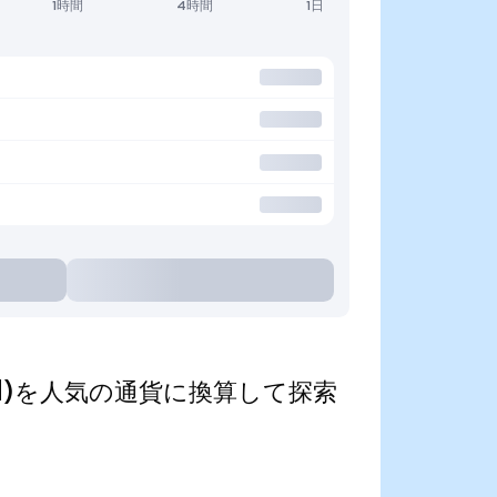
1時間
4時間
1日
kenized)を人気の通貨に換算して探索