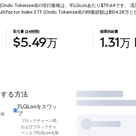
ndex ETF (Ondo Tokenized)の現行価格は、1FLQLonあたり$79.64です
Multifactor Index ETF (Ondo Tokenized)の時価総額は$104.2
取引量
(24時間)
循環供給量
$5.49万
1.31万
用する方法
取引
FLQLonをスワッ
プ
交換
ブロックチェーン間
およびブロックチェ
ーン上でFLQLonを取