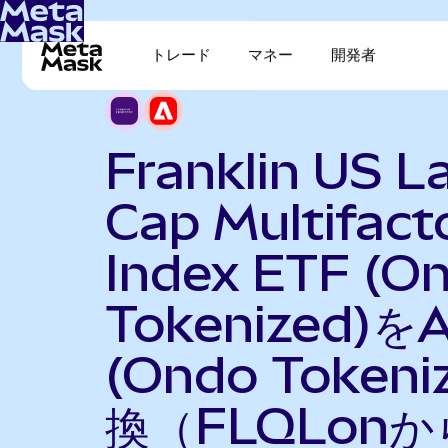
トレード
マネー
開発者
Franklin US L
Cap Multifact
Index ETF (O
Tokenized)を
(Ondo Token
換（FLQLonか