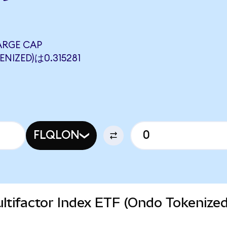
ARGE CAP
NIZED)は0.315281
FLQLON
Multifactor Index ETF (Ondo Token