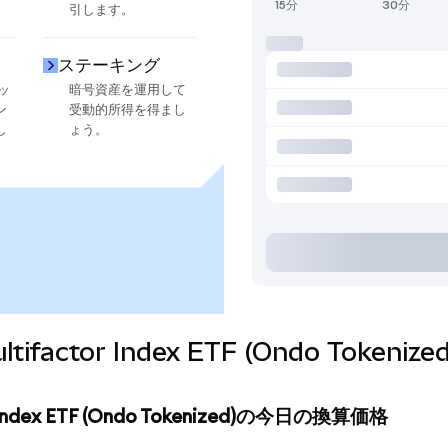
15分
30分
引します。
ステーキング
ッ
暗号資産を運用して
ン
受動的所得を得まし
し
ょう。
 Multifactor Index ETF (Ondo To
tor Index ETF (Ondo Tokenized)の今日の換算価格