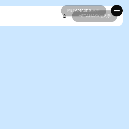
METAMASKを入手
METAMASKを入手
METAMASKを入手
METAMASKを入手