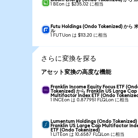
1 BEon は $235.02 に相当
Futu Holdings (Ondo Tokenized) から
ル
1 FUTUon は $113.20 に相当
さらに変換を探る
アセット変換の高度な機能
Franklin Income Equity Focus ETF (Ond
Tokenized) から Franklin US Large Cap
Multifactor Index ETF (Ondo Tokenize
1 INCEon は 0.877951 FLQLon に相当
Lumentum Holdings (Ondo Tokenized
Franklin US Large Cap Multifactor Ind
ETF (Ondo Tokenized)
1 LITEon は 10.6587 FLQLon に相当