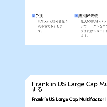
予測
無期限先物
FLQLonと暗号資産予
最大50倍のレバレ
測市場で取引しま
ジでトークンをロ
す。
グまたはショート
ます。
Franklin US Large Cap
する
Franklin US Large Cap Multifac