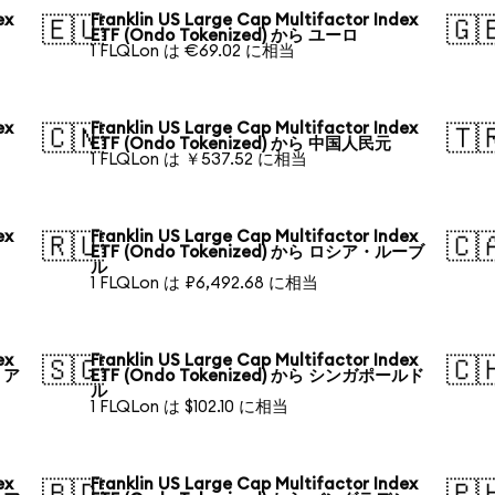
ex
Franklin US Large Cap Multifactor Index
🇪🇺
🇬
ETF (Ondo Tokenized) から ユーロ
1 FLQLon は €69.02 に相当
ex
Franklin US Large Cap Multifactor Index
🇨🇳
🇹
ETF (Ondo Tokenized) から 中国人民元
1 FLQLon は ￥537.52 に相当
ex
Franklin US Large Cap Multifactor Index
🇷🇺
🇨
ETF (Ondo Tokenized) から ロシア・ルーブ
ル
1 FLQLon は ₽6,492.68 に相当
ex
Franklin US Large Cap Multifactor Index
🇸🇬
🇨
リア
ETF (Ondo Tokenized) から シンガポールド
ル
1 FLQLon は $102.10 に相当
ex
Franklin US Large Cap Multifactor Index
🇧🇩
🇵