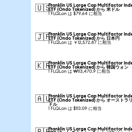
Franklin US Large Cap Multifactor Ind
🇺🇸
ETF (Ondo Tokenized) から 米ドル
1 FLQLon は $79.64 に相当
Franklin US Large Cap Multifactor Ind
🇯🇵
ETF (Ondo Tokenized) から 日本円
1 FLQLon は ￥12,572.87 に相当
Franklin US Large Cap Multifactor Ind
🇰🇷
ETF (Ondo Tokenized) から 韓国ウォン
1 FLQLon は ₩113,470.9 に相当
Franklin US Large Cap Multifactor Ind
🇦🇺
ETF (Ondo Tokenized) から オーストラ
ドル
1 FLQLon は $113.09 に相当
Franklin US Large Cap Multifactor Ind
🇧🇷