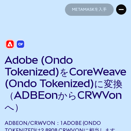
METAMASKを入手
METAMASKを入手
Adobe (Ondo
Tokenized)をCoreWeave
(Ondo Tokenized)に変換
（ADBEonからCRWVon
へ）
ADBEON/CRWVON：1 ADOBE (ONDO
TOKENIZED)は2.8908 CRWVONに相当します