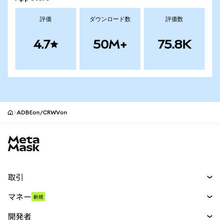
評価
ダウンロード数
評価数
4.7
50M+
75.8K
ADBEon/CRWVon
MetaMaskサイトフッター
取引
スワップ
マネー
新規
予測
新規
購入
開発者