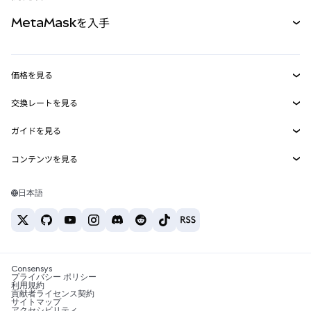
パーペチュアル
新規
カード
ドキュメントを表示
MetaMaskを入手
RWA
mUSD
新規
ダッシュボード
トランザクションシールド
収益化
Smart Accounts Kit
Agent Wallet
新規
価格を見る
埋め込みウォレット
Snaps
ビットコインの価格
交換レートを見る
MetaMask Connect
イーサリアムの価格
報酬
新規
BTC→USD
Solanaの価格
ガイドを見る
Snaps
セキュリティ
ETH→USD
BTCの購入
Shiba Inuの価格
USDT→INR
コンテンツを見る
Web3サービス
サポート
ETHの購入
Pepeの価格
ビットコインウォレット
BTC→USDT
SOLの購入
キャリア
Tetherの価格
Solanaウォレット
日本語
BTC→INR
PEPEの購入
お問い合わせ
USDCの価格
おすすめの暗号資産カード
ETH→USDT
USDTの購入
Chanlinkの価格
おすすめのモバイル暗号資産ウォレット
USDT→PHP
USDCの購入
Polymarketとは？
BTC→EUR
SHIBの購入
Consensys
税制関連ニュース
プライバシー ポリシー
利用規約
BNBの購入
貢献者ライセンス契約
暗号資産の購入方法は？
サイトマップ
アクセシビリティ