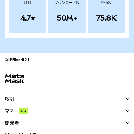
評価
ダウンロード数
評価数
4.7
50M+
75.8K
PFEon/BDT
MetaMaskサイトフッター
取引
スワップ
マネー
新規
予測
新規
購入
開発者
パーペチュアル
新規
カード
ドキュメントを表示