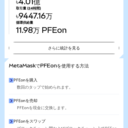
৳4.01億
取引量
(24時間)
৳9447.16万
循環供給量
11.98万
PFEon
さらに統計を見る
さらに統計を見る
MetaMaskでPFEonを使用する方法
PFEonを購入
数回のタップで始められます。
PFEonを売却
PFEonを現金に交換します。
PFEonをスワップ