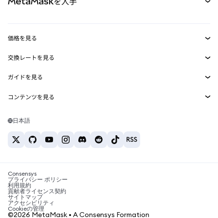
MetaMaskを入手
RWA
mUSD
新規
ダッシュボード
トランザクションシールド
収益化
Smart Accounts Kit
Agent Wallet
新規
価格を見る
埋め込みウォレット
Snaps
ビットコインの価格
交換レートを見る
MetaMask Connect
イーサリアムの価格
報酬
新規
BTC→USD
Solanaの価格
ガイドを見る
Snaps
セキュリティ
ETH→USD
BTCの購入
Shiba Inuの価格
USDT→INR
コンテンツを見る
Web3サービス
サポート
ETHの購入
Pepeの価格
ビットコインウォレット
BTC→USDT
SOLの購入
キャリア
Tetherの価格
Solanaウォレット
日本語
BTC→INR
PEPEの購入
お問い合わせ
USDCの価格
おすすめの暗号資産カード
ETH→USDT
USDTの購入
Chanlinkの価格
おすすめのモバイル暗号資産ウォレット
USDT→PHP
USDCの購入
Polymarketとは？
BTC→EUR
SHIBの購入
Consensys
税制関連ニュース
プライバシー ポリシー
利用規約
BNBの購入
貢献者ライセンス契約
暗号資産の購入方法は？
サイトマップ
アクセシビリティ
ビットコインを売るには？
Cookieの管理
©2026 MetaMask • A Consensys Formation