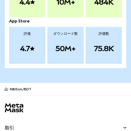
4.4
10M+
484K
App Store
評価
ダウンロード数
評価数
4.7
50M+
75.8K
NBISon/BDT
MetaMaskサイトフッター
取引