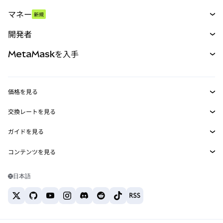
スワップ
マネー
新規
予測
新規
購入
開発者
パーペチュアル
新規
カード
ドキュメントを表示
MetaMaskを入手
RWA
mUSD
新規
ダッシュボード
トランザクションシールド
収益化
Smart Accounts Kit
Agent Wallet
新規
価格を見る
埋め込みウォレット
Snaps
ビットコインの価格
交換レートを見る
MetaMask Connect
イーサリアムの価格
報酬
新規
BTC→USD
Solanaの価格
ガイドを見る
Snaps
セキュリティ
ETH→USD
BTCの購入
Shiba Inuの価格
USDT→INR
コンテンツを見る
Web3サービス
サポート
ETHの購入
Pepeの価格
ビットコインウォレット
BTC→USDT
SOLの購入
キャリア
Tetherの価格
Solanaウォレット
日本語
BTC→INR
PEPEの購入
お問い合わせ
USDCの価格
おすすめの暗号資産カード
ETH→USDT
USDTの購入
Chanlinkの価格
おすすめのモバイル暗号資産ウォレット
USDT→PHP
USDCの購入
Polymarketとは？