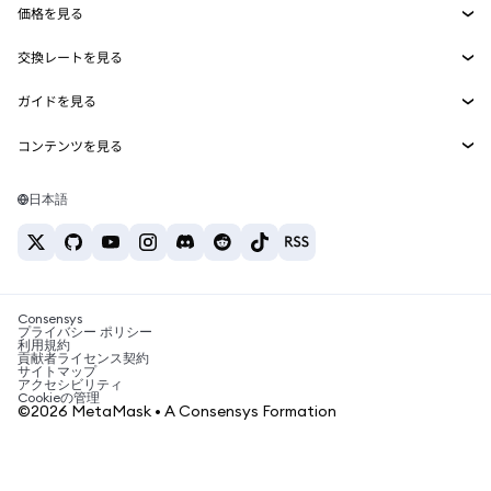
価格を見る
埋め込みウォレット
Snaps
ビットコインの価格
交換レートを見る
MetaMask Connect
イーサリアムの価格
報酬
新規
BTC→USD
Solanaの価格
ガイドを見る
Snaps
セキュリティ
ETH→USD
BTCの購入
Shiba Inuの価格
USDT→INR
コンテンツを見る
Web3サービス
サポート
ETHの購入
Pepeの価格
ビットコインウォレット
BTC→USDT
SOLの購入
キャリア
Tetherの価格
Solanaウォレット
日本語
BTC→INR
PEPEの購入
お問い合わせ
USDCの価格
おすすめの暗号資産カード
ETH→USDT
USDTの購入
Chanlinkの価格
おすすめのモバイル暗号資産ウォレット
USDT→PHP
USDCの購入
Polymarketとは？
BTC→EUR
SHIBの購入
Consensys
税制関連ニュース
プライバシー ポリシー
利用規約
BNBの購入
貢献者ライセンス契約
暗号資産の購入方法は？
サイトマップ
アクセシビリティ
ビットコインを売るには？
Cookieの管理
©2026 MetaMask • A Consensys Formation