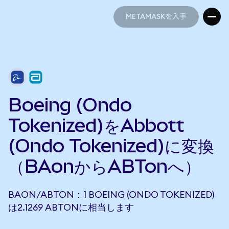
METAMASKを入手
METAMASKを入手
Boeing (Ondo
Tokenized)をAbbott
(Ondo Tokenized)に変換
（BAonからABTonへ）
BAON/ABTON：1 BOEING (ONDO TOKENIZED)
は2.1269 ABTONに相当します