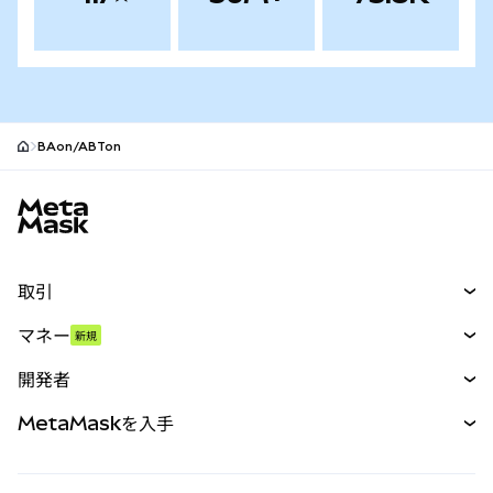
BAon/ABTon
MetaMaskサイトフッター
取引
スワップ
マネー
新規
予測
新規
購入
開発者
パーペチュアル
新規
カード
ドキュメントを表示
MetaMaskを入手
RWA
mUSD
新規
ダッシュボード
トランザクションシールド
収益化
Smart Accounts Kit
Agent Wallet
新規