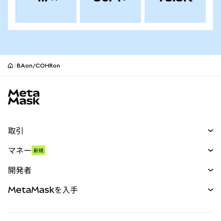
BAon/COHRon
MetaMaskサイトフッター
取引
スワップ
マネー
新規
予測
新規
購入
開発者
パーペチュアル
新規
カード
ドキュメントを表示
MetaMaskを入手
RWA
mUSD
新規
ダッシュボード
トランザクションシールド
収益化
Smart Accounts Kit
Agent Wallet
新規