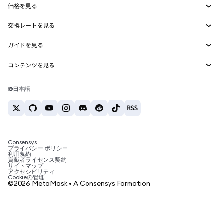
価格を見る
埋め込みウォレット
Snaps
ビットコインの価格
交換レートを見る
MetaMask Connect
イーサリアムの価格
報酬
新規
BTC→USD
Solanaの価格
ガイドを見る
Snaps
セキュリティ
ETH→USD
BTCの購入
Shiba Inuの価格
USDT→INR
コンテンツを見る
Web3サービス
サポート
ETHの購入
Pepeの価格
ビットコインウォレット
BTC→USDT
SOLの購入
キャリア
Tetherの価格
Solanaウォレット
日本語
BTC→INR
PEPEの購入
お問い合わせ
USDCの価格
おすすめの暗号資産カード
ETH→USDT
USDTの購入
Chanlinkの価格
おすすめのモバイル暗号資産ウォレット
USDT→PHP
USDCの購入
Polymarketとは？
BTC→EUR
SHIBの購入
Consensys
税制関連ニュース
プライバシー ポリシー
利用規約
BNBの購入
貢献者ライセンス契約
暗号資産の購入方法は？
サイトマップ
アクセシビリティ
ビットコインを売るには？
Cookieの管理
©2026 MetaMask • A Consensys Formation