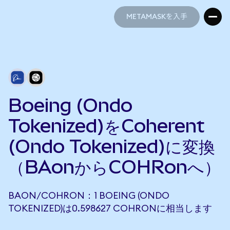
METAMASKを入手
METAMASKを入手
Boeing (Ondo
Tokenized)をCoherent
(Ondo Tokenized)に変換
（BAonからCOHRonへ）
BAON/COHRON：1 BOEING (ONDO
TOKENIZED)は0.598627 COHRONに相当します