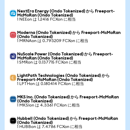
NextEra Energy (Ondo Tokenized) から Freeport-
McMoRan (Ondo Tokenized)
1 NEEon は 1.2416 FCXon に相当
Moderna (Ondo Tokenized) から Freeport-McMoRan
(Ondo Tokenized)
1 MRNAon は 0.793209 FCXon に相当
NuScale Power (Ondo Tokenized) から Freeport-
McMoRan (Ondo Tokenized)
1 SMRon は 0.137715 FCXon に相当
LightPath Technologies (Ondo Tokenized) から
Freeport-McMoRan (Ondo Tokenized)
1 LPTHon は 0.180414 FCXon に相当
MKS Inc. (Ondo Tokenized) から Freeport-McMoRan
(Ondo Tokenized)
1 MKSIon は 4.3361 FCXon に相当
Hubbell (Ondo Tokenized) から Freeport-McMoRan
(Ondo Tokenized)
1 HUBBon は 7.4786 FCXon に相当