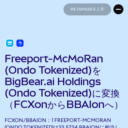
METAMASKを入手
METAMASKを入手
Freeport-McMoRan
(Ondo Tokenized)を
BigBear.ai Holdings
(Ondo Tokenized)に変換
（FCXonからBBAIonへ）
FCXON/BBAION：1 FREEPORT-MCMORAN
(ONDO TOKENIZED)は22.5724 BBAIONに相当し