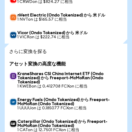
1 CRWDon は $824.27 に相当
nVent Electric (Ondo Tokenized) から 米ドル
1 NVTon は $165.57 に相当
Vicor (Ondo Tokenized) から 米ドル
1 VICRon は $222.74 に相当
さらに変換を探る
アセット変換の高度な機能
KraneShares CSI China Internet ETF (Ondo
Tokenized) から Freeport-McMoRan (Ondo
Tokenized)
1 KWEBon は 0.412708 FCXon に相当
Energy Fuels (Ondo Tokenized) から Freeport-
McMoRan (Ondo Tokenized)
1 UUUUon は 0.185077 FCXon に相当
Caterpillar (Ondo Tokenized) から Freeport-
McMoRan (Ondo Tokenized)
1 CATon は 12.7501 FCXon に相当