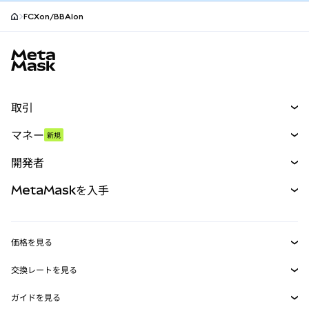
FCXon/BBAIon
MetaMaskサイトフッター
取引
スワップ
マネー
新規
予測
新規
購入
開発者
パーペチュアル
新規
カード
ドキュメントを表示
MetaMaskを入手
RWA
mUSD
新規
ダッシュボード
トランザクションシールド
収益化
Smart Accounts Kit
Agent Wallet
新規
価格を見る
埋め込みウォレット
Snaps
ビットコインの価格
交換レートを見る
MetaMask Connect
イーサリアムの価格
報酬
新規
BTC→USD
Solanaの価格
ガイドを見る
Snaps
セキュリティ
ETH→USD