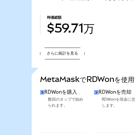
時価総額
$59.71万
さらに統計を見る
さらに統計を見る
MetaMaskでRDWonを使
RDWonを購入
RDWonを売却
数回のタップで始め
RDWonを現金に
られます。
します。