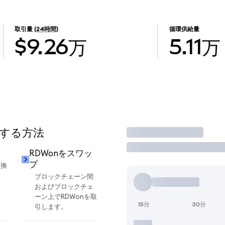
取引量
(24時間)
循環供給量
$9.26万
5.11万
用する方法
取引
RDWonをスワッ
プ
交換
ブロックチェーン間
およびブロックチェ
ーン上でRDWonを取
15分
30分
引します。