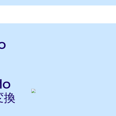
o
do
変換