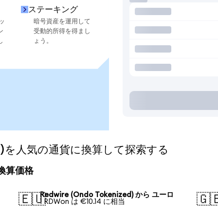
ステーキング
ッ
暗号資産を運用して
ン
受動的所得を得まし
し
ょう。
nized)を人気の通貨に換算して探索する
日の換算価格
Redwire (Ondo Tokenized) から ユーロ
🇪🇺
🇬
1 RDWon は €10.14 に相当