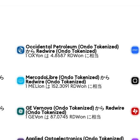
Occidental Petroleum (Ondo Tokenized)
から Redwire (Ondo Tokenized)
1 OXYon は 4.8587 RDWon に相当
から
MercadoLibre (Ondo Tokenized) から
Redwire (Ondo Tokenized)
1 MELIon は 152.3091 RDWon に相当
から
GE Vernova (Ondo Tokenized) から Redwire
(Ondo Tokenized)
1 GEVon は 87.0745 RDWon に相当
Applied Optoelectronics (Ondo Tokenized)