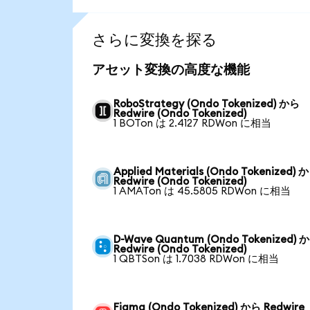
さらに変換を探る
アセット変換の高度な機能
RoboStrategy (Ondo Tokenized) から
Redwire (Ondo Tokenized)
1 BOTon は 2.4127 RDWon に相当
Applied Materials (Ondo Tokenized) 
Redwire (Ondo Tokenized)
1 AMATon は 45.5805 RDWon に相当
D-Wave Quantum (Ondo Tokenized) 
Redwire (Ondo Tokenized)
1 QBTSon は 1.7038 RDWon に相当
Figma (Ondo Tokenized) から Redwire