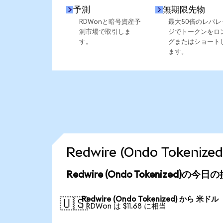
予測
無期限先物
RDWonと暗号資産予
最大50倍のレバレ
測市場で取引しま
ジでトークンをロ
す。
グまたはショート
ます。
Redwire (Ondo Toke
Redwire (Ondo Tokenized)の今
Redwire (Ondo Tokenized) から 米ドル
🇺🇸
1 RDWon は $11.68 に相当