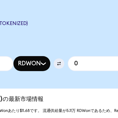
TOKENIZED)
RDWON
zed)の最新市場情報
1RDWonあたり$11.68です。 流通供給量が5.11万 RDWonであるため、Redw