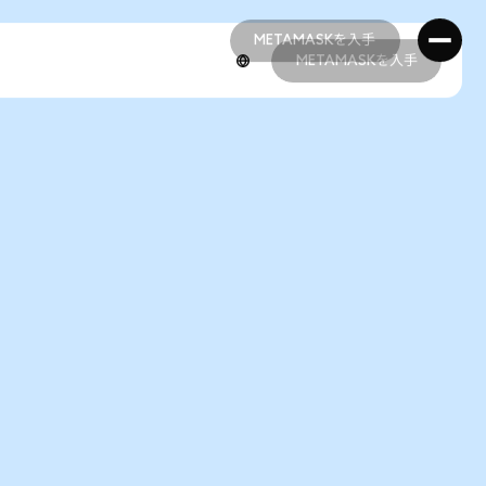
METAMASKを入手
METAMASKを入手
METAMASKを入手
METAMASKを入手