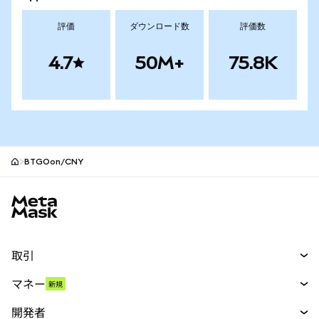
評価
ダウンロード数
評価数
4.7
50M+
75.8K
BTGOon/CNY
MetaMaskサイトフッター
取引
スワップ
マネー
新規
予測
新規
購入
開発者