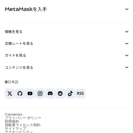
パーペチュアル
新規
カード
ドキュメントを表示
MetaMaskを入手
RWA
mUSD
新規
ダッシュボード
トランザクションシールド
収益化
Smart Accounts Kit
Agent Wallet
新規
価格を見る
埋め込みウォレット
Snaps
ビットコインの価格
交換レートを見る
MetaMask Connect
イーサリアムの価格
報酬
新規
BTC→USD
Solanaの価格
ガイドを見る
Snaps
セキュリティ
ETH→USD
BTCの購入
Shiba Inuの価格
USDT→INR
コンテンツを見る
Web3サービス
サポート
ETHの購入
Pepeの価格
ビットコインウォレット
BTC→USDT
SOLの購入
キャリア
Tetherの価格
Solanaウォレット
日本語
BTC→INR
PEPEの購入
お問い合わせ
USDCの価格
おすすめの暗号資産カード
ETH→USDT
USDTの購入
Chanlinkの価格
おすすめのモバイル暗号資産ウォレット
USDT→PHP
USDCの購入
Polymarketとは？
BTC→EUR
SHIBの購入
Consensys
税制関連ニュース
プライバシー ポリシー
利用規約
BNBの購入
貢献者ライセンス契約
暗号資産の購入方法は？
サイトマップ
アクセシビリティ