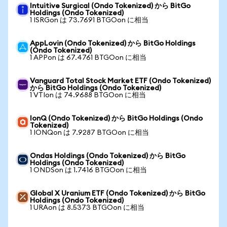
Intuitive Surgical (Ondo Tokenized) から BitGo
Holdings (Ondo Tokenized)
1 ISRGon は 73.7691 BTGOon に相当
AppLovin (Ondo Tokenized) から BitGo Holdings
(Ondo Tokenized)
1 APPon は 67.4761 BTGOon に相当
Vanguard Total Stock Market ETF (Ondo Tokenized)
から BitGo Holdings (Ondo Tokenized)
1 VTIon は 74.9688 BTGOon に相当
IonQ (Ondo Tokenized) から BitGo Holdings (Ondo
Tokenized)
1 IONQon は 7.9287 BTGOon に相当
Ondas Holdings (Ondo Tokenized) から BitGo
Holdings (Ondo Tokenized)
1 ONDSon は 1.7416 BTGOon に相当
Global X Uranium ETF (Ondo Tokenized) から BitGo
Holdings (Ondo Tokenized)
1 URAon は 8.5373 BTGOon に相当