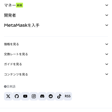
スワップ
マネー
新規
予測
新規
購入
開発者
パーペチュアル
新規
カード
ドキュメントを表示
MetaMaskを入手
RWA
mUSD
新規
ダッシュボード
トランザクションシールド
収益化
Smart Accounts Kit
Agent Wallet
新規
価格を見る
埋め込みウォレット
Snaps
ビットコインの価格
交換レートを見る
MetaMask Connect
イーサリアムの価格
報酬
新規
BTC→USD
Solanaの価格
ガイドを見る
Snaps
セキュリティ
ETH→USD
BTCの購入
Shiba Inuの価格
USDT→INR
コンテンツを見る
Web3サービス
サポート
ETHの購入
Pepeの価格
ビットコインウォレット
BTC→USDT
SOLの購入
キャリア
Tetherの価格
Solanaウォレット
日本語
BTC→INR
PEPEの購入
お問い合わせ
USDCの価格
おすすめの暗号資産カード
ETH→USDT
USDTの購入
Chanlinkの価格
おすすめのモバイル暗号資産ウォレット
USDT→PHP
USDCの購入
Polymarketとは？
BTC→EUR