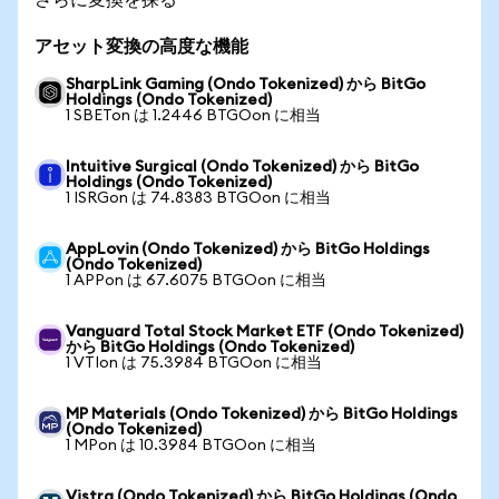
アセット変換の高度な機能
SharpLink Gaming (Ondo Tokenized) から BitGo
Holdings (Ondo Tokenized)
1 SBETon は 1.2446 BTGOon に相当
Intuitive Surgical (Ondo Tokenized) から BitGo
Holdings (Ondo Tokenized)
1 ISRGon は 74.8383 BTGOon に相当
AppLovin (Ondo Tokenized) から BitGo Holdings
(Ondo Tokenized)
1 APPon は 67.6075 BTGOon に相当
Vanguard Total Stock Market ETF (Ondo Tokenized)
から BitGo Holdings (Ondo Tokenized)
1 VTIon は 75.3984 BTGOon に相当
MP Materials (Ondo Tokenized) から BitGo Holdings
(Ondo Tokenized)
1 MPon は 10.3984 BTGOon に相当
Vistra (Ondo Tokenized) から BitGo Holdings (Ondo