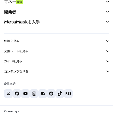
マネー
新規
予測
新規
購入
開発者
パーペチュアル
新規
カード
ドキュメントを表示
MetaMaskを入手
RWA
mUSD
新規
ダッシュボード
トランザクションシールド
収益化
Smart Accounts Kit
Agent Wallet
新規
価格を見る
埋め込みウォレット
Snaps
ビットコインの価格
交換レートを見る
MetaMask Connect
イーサリアムの価格
報酬
新規
BTC→USD
Solanaの価格
ガイドを見る
Snaps
セキュリティ
ETH→USD
BTCの購入
Shiba Inuの価格
USDT→INR
コンテンツを見る
Web3サービス
サポート
ETHの購入
Pepeの価格
ビットコインウォレット
BTC→USDT
SOLの購入
キャリア
Tetherの価格
Solanaウォレット
日本語
BTC→INR
PEPEの購入
お問い合わせ
USDCの価格
おすすめの暗号資産カード
ETH→USDT
USDTの購入
Chanlinkの価格
おすすめのモバイル暗号資産ウォレット
USDT→PHP
USDCの購入
Polymarketとは？
BTC→EUR
SHIBの購入
Consensys