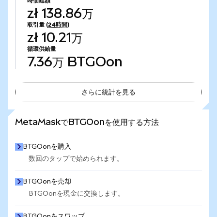
時価総額
zł 138.86万
取引量
(24時間)
zł 10.21万
循環供給量
7.36万
BTGOon
さらに統計を見る
さらに統計を見る
MetaMaskでBTGOonを使用する方法
BTGOonを購入
数回のタップで始められます。
BTGOonを売却
BTGOonを現金に交換します。
BTGOonをスワップ