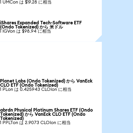
1 UMCon は $19.28 に相当
iShares Expanded Tech-Software ETF
(Ondo Tokenized) から 米ドル
1 IGVon は $98.94 に相当
Planet Labs (Ondo Tokenized) から VanEck
CLO ETF (Ondo Tokenized)
1 PLon は 0.425943 CLOIon に相当
abrdn Physical Platinum Shares ETF (Ondo
Tokenized) から VanEck CLO ETF (Ondo
Tokenized)
1 PPLTon は 2.9073 CLOIon に相当