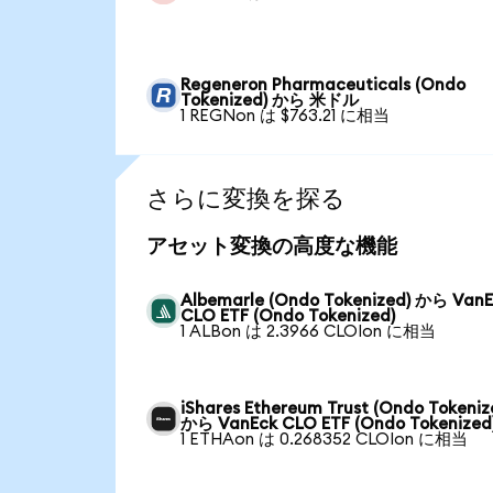
Regeneron Pharmaceuticals (Ondo
Tokenized) から 米ドル
1 REGNon は $763.21 に相当
さらに変換を探る
アセット変換の高度な機能
Albemarle (Ondo Tokenized) から Van
CLO ETF (Ondo Tokenized)
1 ALBon は 2.3966 CLOIon に相当
iShares Ethereum Trust (Ondo Tokeniz
から VanEck CLO ETF (Ondo Tokenized
1 ETHAon は 0.268352 CLOIon に相当