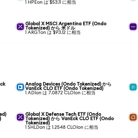
1 HPEon は $53.11 に相当
Global X MSCI Argentina ETF (Ondo
Tokenized) から 米ドル
1 ARGTon は $93.12 に相当
Eck
Analog Devices (Ondo Tokenized) から
VanEck CLO ETF (Ondo Tokenized)
1 ADIon は 7.0872 CLOIon に相当
ed)
Global X Defense Tech ETF (Ondo
)
Tokenized) から VanEck CLO ETF (Ondo
Tokenized)
1 SHLDon は 1.2548 CLOIon に相当