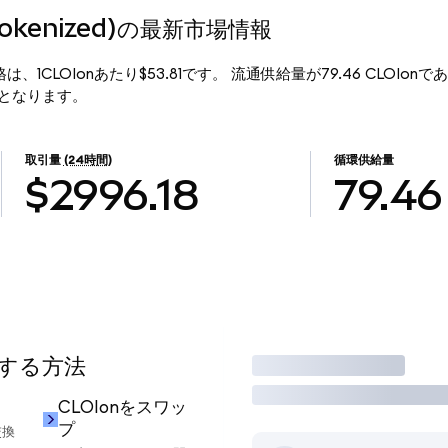
 Tokenized)の最新市場情報
の現行価格は、1CLOIonあたり$53.81です。 流通供給量が79.46 CLOIonで
.55となります。
取引量
(24時間)
循環供給量
$2996.18
79.46
用する方法
取引
CLOIonをスワッ
プ
交換