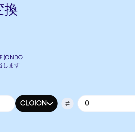
変換
F (ONDO
に相当します
CLOION