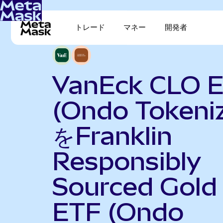
トレード
マネー
開発者
VanEck CLO 
(Ondo Tokeni
をFranklin
Responsibly
Sourced Gold
ETF (Ondo