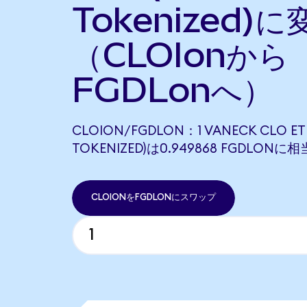
Tokenized)に
（CLOIonから
FGDLonへ）
CLOION/FGDLON：1 VANECK CLO ET
TOKENIZED)は0.949868 FGDLON
CLOIONをFGDLONにスワップ