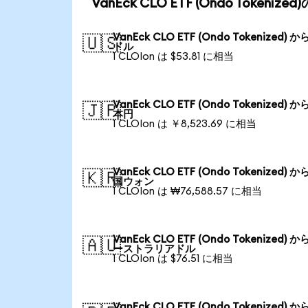
VanEck CLO ETF (Ondo Token
VanEck CLO ETF (Ondo Tokenized) か
🇺🇸
ドル
1 CLOIon は $53.81 に相当
VanEck CLO ETF (Ondo Tokenized) か
🇯🇵
本円
1 CLOIon は ￥8,523.69 に相当
VanEck CLO ETF (Ondo Tokenized) か
🇰🇷
国ウォン
1 CLOIon は ₩76,588.57 に相当
VanEck CLO ETF (Ondo Tokenized) か
🇦🇺
ーストラリアドル
1 CLOIon は $76.51 に相当
VanEck CLO ETF (Ondo Tokenized) か