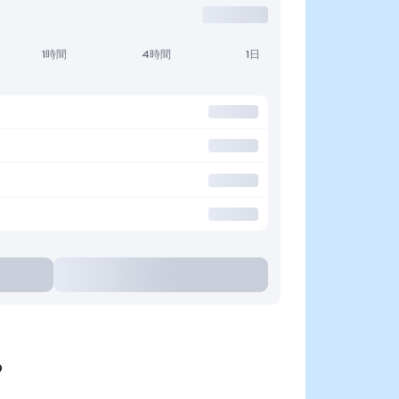
1時間
4時間
1日
る