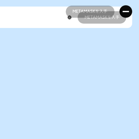
METAMASKを入手
METAMASKを入手
METAMASKを入手
METAMASKを入手