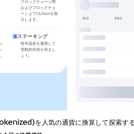
ブロックチェーン間
およびブロックチェ
ーン上でCLOIonを取
15分
30分
引します。
ステーキング
ッ
暗号資産を運用して
ン
受動的所得を得まし
し
ょう。
do Tokenized)を人気の通貨に換算して探索す