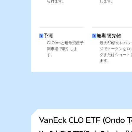
られます。
します。
予測
無期限先物
CLOIonと暗号資産予
最大50倍のレバレ
測市場で取引しま
ジでトークンをロ
す。
グまたはショート
ます。
VanEck CLO ETF (On