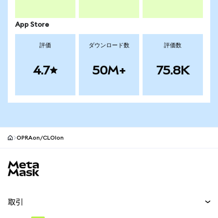
App Store
評価
ダウンロード数
評価数
4.7
50M+
75.8K
OPRAon/CLOIon
MetaMaskサイトフッター
取引
スワップ