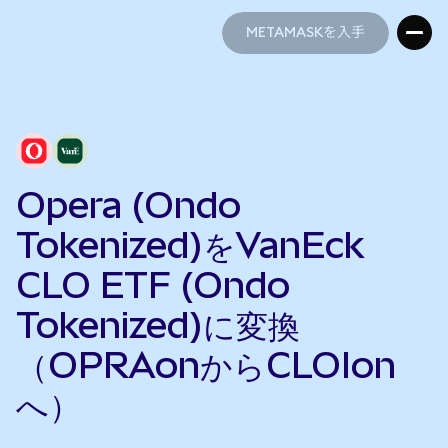
METAMASKを入手
METAMASKを入手
Opera (Ondo
Tokenized)をVanEck
CLO ETF (Ondo
Tokenized)に変換
（OPRAonからCLOIon
へ）