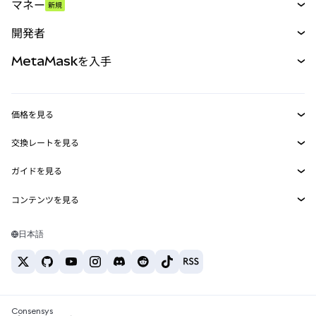
マネー
新規
予測
新規
購入
開発者
パーペチュアル
新規
カード
ドキュメントを表示
MetaMaskを入手
RWA
mUSD
新規
ダッシュボード
トランザクションシールド
収益化
Smart Accounts Kit
Agent Wallet
新規
価格を見る
埋め込みウォレット
Snaps
ビットコインの価格
交換レートを見る
MetaMask Connect
イーサリアムの価格
報酬
新規
BTC→USD
Solanaの価格
ガイドを見る
Snaps
セキュリティ
ETH→USD
BTCの購入
Shiba Inuの価格
USDT→INR
コンテンツを見る
Web3サービス
サポート
ETHの購入
Pepeの価格
ビットコインウォレット
BTC→USDT
SOLの購入
キャリア
Tetherの価格
Solanaウォレット
日本語
BTC→INR
PEPEの購入
お問い合わせ
USDCの価格
おすすめの暗号資産カード
ETH→USDT
USDTの購入
Chanlinkの価格
おすすめのモバイル暗号資産ウォレット
USDT→PHP
USDCの購入
Polymarketとは？
BTC→EUR
SHIBの購入
Consensys