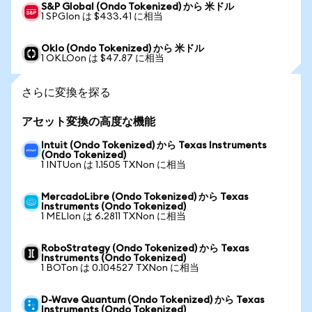
S&P Global (Ondo Tokenized) から 米ドル
1 SPGIon は $433.41 に相当
Oklo (Ondo Tokenized) から 米ドル
1 OKLOon は $47.87 に相当
さらに変換を探る
アセット変換の高度な機能
Intuit (Ondo Tokenized) から Texas Instruments
(Ondo Tokenized)
1 INTUon は 1.1505 TXNon に相当
MercadoLibre (Ondo Tokenized) から Texas
Instruments (Ondo Tokenized)
1 MELIon は 6.2811 TXNon に相当
RoboStrategy (Ondo Tokenized) から Texas
Instruments (Ondo Tokenized)
1 BOTon は 0.104527 TXNon に相当
D-Wave Quantum (Ondo Tokenized) から Texas
Instruments (Ondo Tokenized)