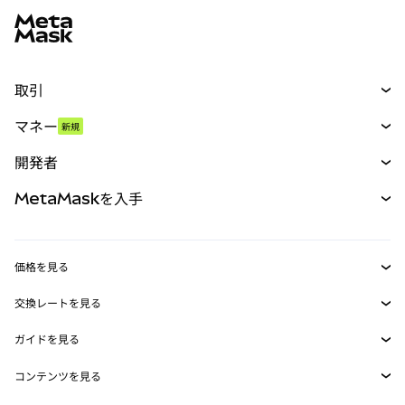
取引
スワップ
マネー
新規
予測
新規
購入
開発者
パーペチュアル
新規
カード
ドキュメントを表示
MetaMaskを入手
RWA
mUSD
新規
ダッシュボード
トランザクションシールド
収益化
Smart Accounts Kit
Agent Wallet
新規
価格を見る
埋め込みウォレット
Snaps
ビットコインの価格
交換レートを見る
MetaMask Connect
イーサリアムの価格
報酬
新規
BTC→USD
Solanaの価格
ガイドを見る
Snaps
セキュリティ
ETH→USD
BTCの購入
Shiba Inuの価格
USDT→INR
コンテンツを見る
Web3サービス
サポート
ETHの購入
Pepeの価格
ビットコインウォレット
BTC→USDT