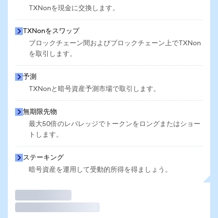
TXNonを現金に交換します。
TXNonをスワップ
ブロックチェーン間およびブロックチェーン上でTXNon
を取引します。
予測
TXNonと暗号資産予測市場で取引します。
無期限先物
最大50倍のレバレッジでトークンをロングまたはショー
トします。
ステーキング
暗号資産を運用して受動的所得を得ましょう。
取引