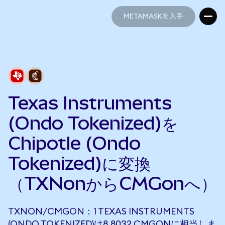
METAMASKを入手
METAMASKを入手
Texas Instruments
(Ondo Tokenized)を
Chipotle (Ondo
Tokenized)に変換
（TXNonからCMGonへ）
TXNON/CMGON：1 TEXAS INSTRUMENTS
(ONDO TOKENIZED)は8.8032 CMGONに相当しま