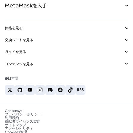
MetaMaskを入手
RWA
mUSD
新規
ダッシュボード
トランザクションシールド
収益化
Smart Accounts Kit
Agent Wallet
新規
価格を見る
埋め込みウォレット
Snaps
ビットコインの価格
交換レートを見る
MetaMask Connect
イーサリアムの価格
報酬
新規
BTC→USD
Solanaの価格
ガイドを見る
Snaps
セキュリティ
ETH→USD
BTCの購入
Shiba Inuの価格
USDT→INR
コンテンツを見る
Web3サービス
サポート
ETHの購入
Pepeの価格
ビットコインウォレット
BTC→USDT
SOLの購入
キャリア
Tetherの価格
Solanaウォレット
日本語
BTC→INR
PEPEの購入
お問い合わせ
USDCの価格
おすすめの暗号資産カード
ETH→USDT
USDTの購入
Chanlinkの価格
おすすめのモバイル暗号資産ウォレット
USDT→PHP
USDCの購入
Polymarketとは？
BTC→EUR
SHIBの購入
Consensys
税制関連ニュース
プライバシー ポリシー
利用規約
BNBの購入
貢献者ライセンス契約
暗号資産の購入方法は？
サイトマップ
アクセシビリティ
ビットコインを売るには？
Cookieの管理