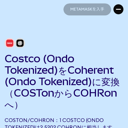
METAMASKを入手
METAMASKを入手
Costco (Ondo
Tokenized)をCoherent
(Ondo Tokenized)に変換
（COSTonからCOHRon
へ）
COSTON/COHRON：1 COSTCO (ONDO
TOKENIZED)は2.5202 COHRONに相当します