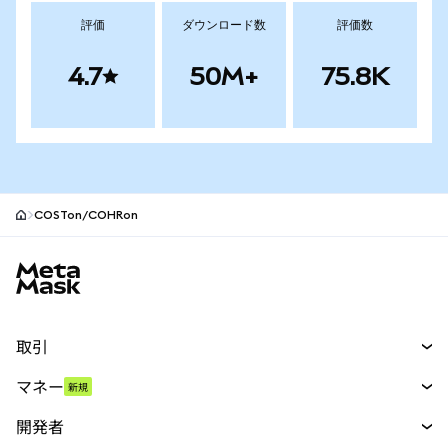
評価
ダウンロード数
評価数
4.7
50M+
75.8K
COSTon/COHRon
MetaMaskサイトフッター
取引
スワップ
マネー
新規
予測
新規
購入
開発者
パーペチュアル
新規
カード
ドキュメントを表示