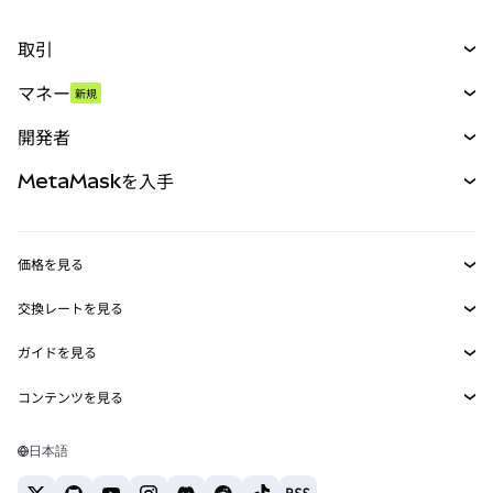
取引
スワップ
マネー
新規
予測
新規
購入
開発者
パーペチュアル
新規
カード
ドキュメントを表示
MetaMaskを入手
RWA
mUSD
新規
ダッシュボード
トランザクションシールド
収益化
Smart Accounts Kit
Agent Wallet
新規
価格を見る
埋め込みウォレット
Snaps
ビットコインの価格
交換レートを見る
MetaMask Connect
イーサリアムの価格
報酬
新規
BTC→USD
Solanaの価格
ガイドを見る
Snaps
セキュリティ
ETH→USD
BTCの購入
Shiba Inuの価格
USDT→INR
コンテンツを見る
Web3サービス
サポート
ETHの購入
Pepeの価格
ビットコインウォレット
BTC→USDT
SOLの購入
キャリア
Tetherの価格
Solanaウォレット
日本語
BTC→INR
PEPEの購入
お問い合わせ
USDCの価格
おすすめの暗号資産カード