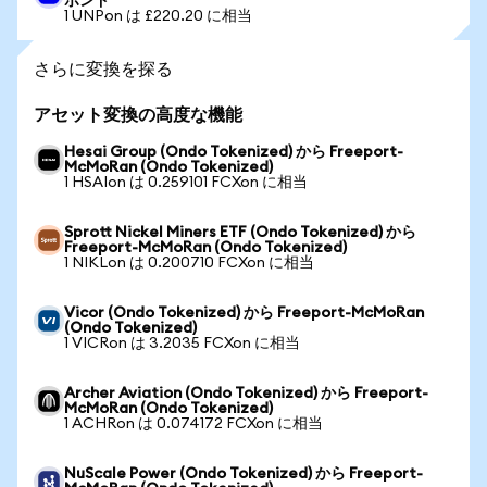
ポンド
1 UNPon は £220.20 に相当
さらに変換を探る
アセット変換の高度な機能
Hesai Group (Ondo Tokenized) から Freeport-
McMoRan (Ondo Tokenized)
1 HSAIon は 0.259101 FCXon に相当
Sprott Nickel Miners ETF (Ondo Tokenized) から
Freeport-McMoRan (Ondo Tokenized)
1 NIKLon は 0.200710 FCXon に相当
Vicor (Ondo Tokenized) から Freeport-McMoRan
(Ondo Tokenized)
1 VICRon は 3.2035 FCXon に相当
Archer Aviation (Ondo Tokenized) から Freeport-
McMoRan (Ondo Tokenized)
1 ACHRon は 0.074172 FCXon に相当
NuScale Power (Ondo Tokenized) から Freeport-