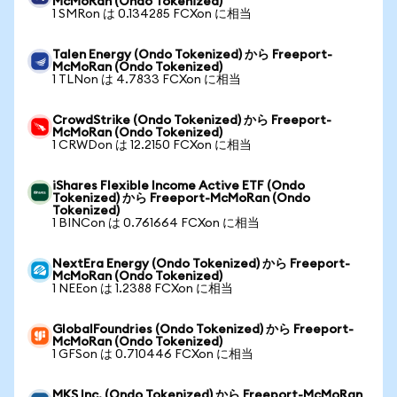
McMoRan (Ondo Tokenized)
1 SMRon は 0.134285 FCXon に相当
Talen Energy (Ondo Tokenized) から Freeport-
McMoRan (Ondo Tokenized)
1 TLNon は 4.7833 FCXon に相当
CrowdStrike (Ondo Tokenized) から Freeport-
McMoRan (Ondo Tokenized)
1 CRWDon は 12.2150 FCXon に相当
iShares Flexible Income Active ETF (Ondo
Tokenized) から Freeport-McMoRan (Ondo
Tokenized)
1 BINCon は 0.761664 FCXon に相当
NextEra Energy (Ondo Tokenized) から Freeport-
McMoRan (Ondo Tokenized)
1 NEEon は 1.2388 FCXon に相当
GlobalFoundries (Ondo Tokenized) から Freeport-
McMoRan (Ondo Tokenized)
1 GFSon は 0.710446 FCXon に相当
MKS Inc. (Ondo Tokenized) から Freeport-McMoRan