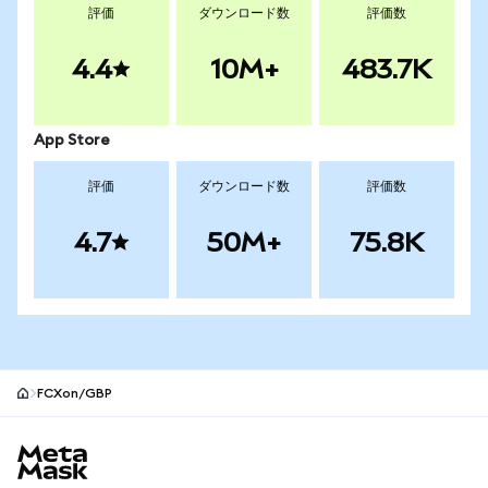
評価
ダウンロード数
評価数
4.4
10M+
483.7K
App Store
評価
ダウンロード数
評価数
4.7
50M+
75.8K
FCXon/GBP
MetaMaskサイトフッター