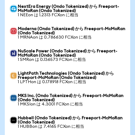
NextEra Energy (Ondo Tokenized) から Freeport-
McMoRan (Ondo Tokenized)
1 NEEon は 1.2313 FCXon に相当
Moderna (Ondo Tokenized) から Freeport-McMoRan
(Ondo Tokenized)
1 MRNAon は 0.786630 FCXon に相当
NuScale Power (Ondo Tokenized) から Freeport-
McMoRan (Ondo Tokenized)
1 SMRon は 0.136573 FCXon に相当
LightPath Technologies (Ondo Tokenized) から
Freeport-McMoRan (Ondo Tokenized)
1 LPTHon は 0.178918 FCXon に相当
MKS Inc. (Ondo Tokenized) から Freeport-McMoRan
(Ondo Tokenized)
1 MKSIon は 4.3001 FCXon に相当
Hubbell (Ondo Tokenized) から Freeport-McMoRan
(Ondo Tokenized)
1 HUBBon は 7.4165 FCXon に相当