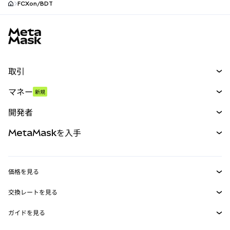
FCXon/BDT
MetaMaskサイトフッター
取引
スワップ
マネー
新規
予測
新規
購入
開発者
パーペチュアル
新規
カード
ドキュメントを表示
MetaMaskを入手
RWA
mUSD
新規
ダッシュボード
トランザクションシールド
収益化
Smart Accounts Kit
Agent Wallet
新規
価格を見る
埋め込みウォレット
Snaps
ビットコインの価格
交換レートを見る
MetaMask Connect
イーサリアムの価格
報酬
新規
BTC→USD
Solanaの価格
ガイドを見る
Snaps
セキュリティ
ETH→USD
BTCの購入
Shiba Inuの価格