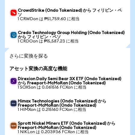
CrowdStrike (Ondo Tokenized) から フィリピン・ペ
ソ
1 CRWDon は ₱51,759.60 に相当
Credo Technology Group Holding (Ondo Tokenized)
から フィリピン・ペソ
1 CRDOon は ₱15,587.23 に相当
さらに変換を探る
アセット変換の高度な機能
Direxion Daily Semi Bear 3X ETF (Ondo Tokenized)
から Freeport-McMoRan (Ondo Tokenized)
1 SOXSon は 0.061516 FCXon に相当
Himax Technologies (Ondo Tokenized) から
Freeport-McMoRan (Ondo Tokenized)
1 HIMXon は 0.215160 FCXon に相当
Sprott Nickel Miners ETF (Ondo Tokenized) から
Freeport-McMoRan (Ondo Tokenized)
1 NIKLon は 0.203936 FCXon に相当