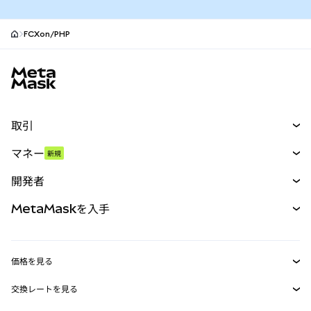
FCXon/PHP
MetaMaskサイトフッター
取引
スワップ
マネー
新規
予測
新規
購入
開発者
パーペチュアル
新規
カード
ドキュメントを表示
MetaMaskを入手
RWA
mUSD
新規
ダッシュボード
トランザクションシールド
収益化
Smart Accounts Kit
Agent Wallet
新規
価格を見る
埋め込みウォレット
Snaps
ビットコインの価格
交換レートを見る
MetaMask Connect
イーサリアムの価格
報酬
新規
BTC→USD