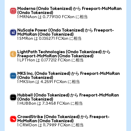
Moderna (Ondo Tokenized) から Freeport-McMoRan
(Ondo Tokenized)
1 MRNAon は 0.779130 FCXon に相当
NuScale Power (Ondo Tokenized) から Freeport-
McMoRan (Ondo Tokenized)
1 SMRon は 0.135271 FCXon に相当
LightPath Technologies (Ondo Tokenized) から
Freeport-McMoRan (Ondo Tokenized)
1 LPTHon は 0.177212 FCXon に相当
MKS Inc. (Ondo Tokenized) から Freeport-McMoRan
(Ondo Tokenized)
1 MKSIon は 4.2591 FCXon に相当
Hubbell (Ondo Tokenized) から Freeport-McMoRan
(Ondo Tokenized)
1 HUBBon は 7.3458 FCXon に相当
CrowdStrike (Ondo Tokenized) から Freeport-
McMoRan (Ondo Tokenized)
1 CRWDon は 11.7989 FCXon に相当