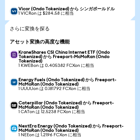
Vicor (Ondo Tokenized) から シンガポールドル
1 VICRon は $284.58 に相当
さらに変換を探る
アセット変換の高度な機能
KraneShares CSI China Internet ETF (Ondo
Tokenized) から Freeport-McMoRan (Ondo
Tokenized)
1 KWEBon は 0.405382 FCXon に相当
Energy Fuels (Ondo Tokenized) から Freeport-
McMoRan (Ondo Tokenized)
1 UUUUon は 0.181792 FCXon に相当
Caterpillar (Ondo Tokenized) から Freeport-
McMoRan (Ondo Tokenized)
1 CATon は 12.5238 FCXon に相当
NextEra Energy (Ondo Tokenized) から Freeport-
McMoRan (Ondo Tokenized)
1 NEEon は 1.2196 FCXon に相当