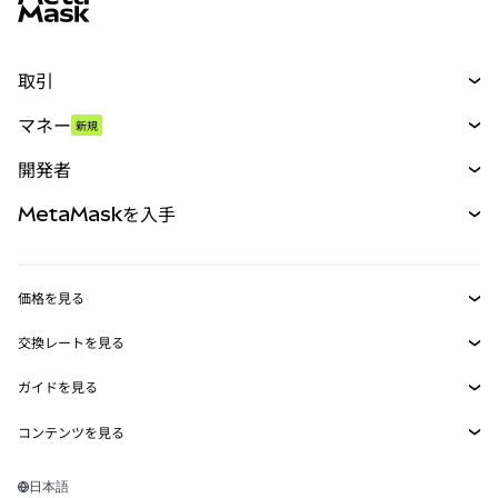
取引
スワップ
マネー
新規
予測
新規
購入
開発者
パーペチュアル
新規
カード
ドキュメントを表示
MetaMaskを入手
RWA
mUSD
新規
ダッシュボード
トランザクションシールド
収益化
Smart Accounts Kit
Agent Wallet
新規
価格を見る
埋め込みウォレット
Snaps
ビットコインの価格
交換レートを見る
MetaMask Connect
イーサリアムの価格
報酬
新規
BTC→USD
Solanaの価格
ガイドを見る
Snaps
セキュリティ
ETH→USD
BTCの購入
Shiba Inuの価格
USDT→INR
コンテンツを見る
Web3サービス
サポート
ETHの購入
Pepeの価格
ビットコインウォレット
BTC→USDT
SOLの購入
キャリア
Tetherの価格
Solanaウォレット
日本語
BTC→INR