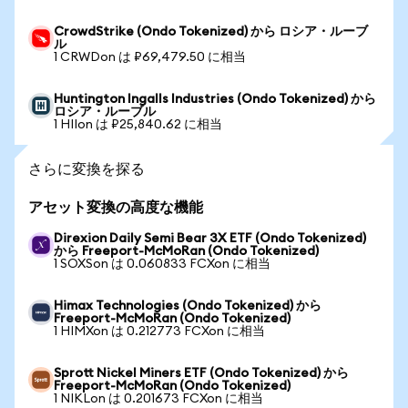
CrowdStrike (Ondo Tokenized) から ロシア・ルーブ
ル
1 CRWDon は ₽69,479.50 に相当
Huntington Ingalls Industries (Ondo Tokenized) から
ロシア・ルーブル
1 HIIon は ₽25,840.62 に相当
さらに変換を探る
アセット変換の高度な機能
Direxion Daily Semi Bear 3X ETF (Ondo Tokenized)
から Freeport-McMoRan (Ondo Tokenized)
1 SOXSon は 0.060833 FCXon に相当
Himax Technologies (Ondo Tokenized) から
Freeport-McMoRan (Ondo Tokenized)
1 HIMXon は 0.212773 FCXon に相当
Sprott Nickel Miners ETF (Ondo Tokenized) から
Freeport-McMoRan (Ondo Tokenized)
1 NIKLon は 0.201673 FCXon に相当