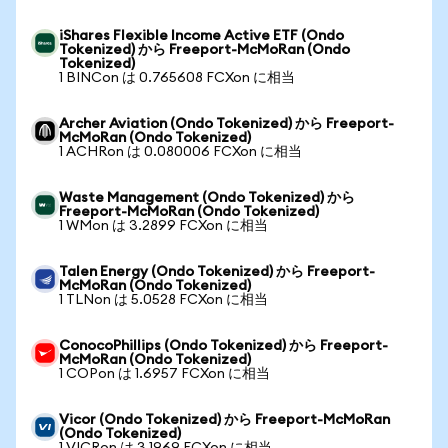
iShares Flexible Income Active ETF (Ondo
Tokenized) から Freeport-McMoRan (Ondo
Tokenized)
1 BINCon は 0.765608 FCXon に相当
Archer Aviation (Ondo Tokenized) から Freeport-
McMoRan (Ondo Tokenized)
1 ACHRon は 0.080006 FCXon に相当
Waste Management (Ondo Tokenized) から
Freeport-McMoRan (Ondo Tokenized)
1 WMon は 3.2899 FCXon に相当
Talen Energy (Ondo Tokenized) から Freeport-
McMoRan (Ondo Tokenized)
1 TLNon は 5.0528 FCXon に相当
ConocoPhillips (Ondo Tokenized) から Freeport-
McMoRan (Ondo Tokenized)
1 COPon は 1.6957 FCXon に相当
Vicor (Ondo Tokenized) から Freeport-McMoRan
(Ondo Tokenized)