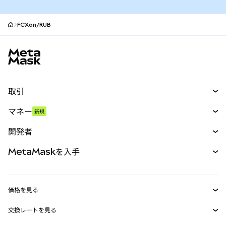
FCXon/RUB
MetaMaskサイトフッター
取引
スワップ
マネー
新規
予測
新規
購入
開発者
パーペチュアル
新規
カード
ドキュメントを表示
MetaMaskを入手
RWA
mUSD
新規
ダッシュボード
トランザクションシールド
収益化
Smart Accounts Kit
Agent Wallet
新規
価格を見る
埋め込みウォレット
Snaps
ビットコインの価格
交換レートを見る
MetaMask Connect
イーサリアムの価格
報酬
新規
BTC→USD