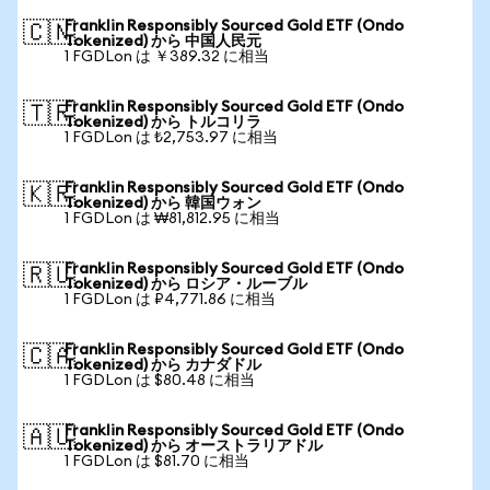
Franklin Responsibly Sourced Gold ETF (Ondo
🇨🇳
Tokenized) から 中国人民元
1 FGDLon は ￥389.32 に相当
Franklin Responsibly Sourced Gold ETF (Ondo
🇹🇷
Tokenized) から トルコリラ
1 FGDLon は ₺2,753.97 に相当
Franklin Responsibly Sourced Gold ETF (Ondo
🇰🇷
Tokenized) から 韓国ウォン
1 FGDLon は ₩81,812.95 に相当
Franklin Responsibly Sourced Gold ETF (Ondo
🇷🇺
Tokenized) から ロシア・ルーブル
1 FGDLon は ₽4,771.86 に相当
Franklin Responsibly Sourced Gold ETF (Ondo
🇨🇦
Tokenized) から カナダドル
1 FGDLon は $80.48 に相当
Franklin Responsibly Sourced Gold ETF (Ondo
🇦🇺
Tokenized) から オーストラリアドル
1 FGDLon は $81.70 に相当