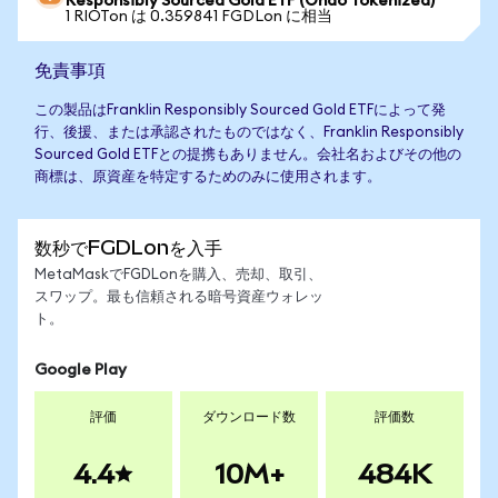
Responsibly Sourced Gold ETF (Ondo Tokenized)
1 RIOTon は 0.359841 FGDLon に相当
免責事項
この製品はFranklin Responsibly Sourced Gold ETFによって発
行、後援、または承認されたものではなく、Franklin Responsibly
Sourced Gold ETFとの提携もありません。会社名およびその他の
商標は、原資産を特定するためのみに使用されます。
数秒でFGDLonを入手
MetaMaskでFGDLonを購入、売却、取引、
スワップ。最も信頼される暗号資産ウォレッ
ト。
Google Play
評価
ダウンロード数
評価数
4.4
10M+
484K