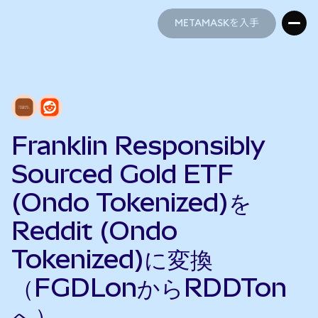
METAMASKを入手
METAMASKを入手
Franklin Responsibly
Sourced Gold ETF
(Ondo Tokenized)を
Reddit (Ondo
Tokenized)に変換
（FGDLonからRDDTon
へ）