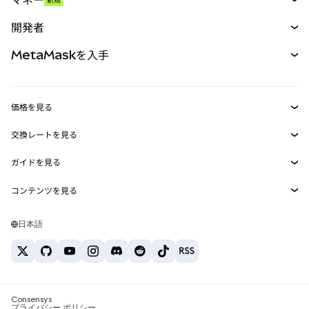
予測
新規
購入
開発者
パーペチュアル
新規
カード
ドキュメントを表示
MetaMaskを入手
RWA
mUSD
新規
ダッシュボード
トランザクションシールド
収益化
Smart Accounts Kit
Agent Wallet
新規
価格を見る
埋め込みウォレット
Snaps
ビットコインの価格
交換レートを見る
MetaMask Connect
イーサリアムの価格
報酬
新規
BTC→USD
Solanaの価格
ガイドを見る
Snaps
セキュリティ
ETH→USD
BTCの購入
Shiba Inuの価格
USDT→INR
コンテンツを見る
Web3サービス
サポート
ETHの購入
Pepeの価格
ビットコインウォレット
BTC→USDT
SOLの購入
キャリア
Tetherの価格
Solanaウォレット
日本語
BTC→INR
PEPEの購入
お問い合わせ
USDCの価格
おすすめの暗号資産カード
ETH→USDT
USDTの購入
Chanlinkの価格
おすすめのモバイル暗号資産ウォレット
USDT→PHP
USDCの購入
Polymarketとは？
BTC→EUR
SHIBの購入
Consensys
税制関連ニュース
プライバシー ポリシー