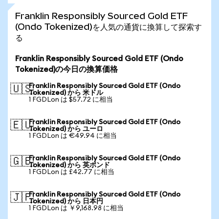
Franklin Responsibly Sourced Gold ETF
(Ondo Tokenized)を人気の通貨に換算して探索す
る
Franklin Responsibly Sourced Gold ETF (Ondo
Tokenized)の今日の換算価格
Franklin Responsibly Sourced Gold ETF (Ondo
🇺🇸
Tokenized) から 米ドル
1 FGDLon は $57.72 に相当
Franklin Responsibly Sourced Gold ETF (Ondo
🇪🇺
Tokenized) から ユーロ
1 FGDLon は €49.94 に相当
Franklin Responsibly Sourced Gold ETF (Ondo
🇬🇧
Tokenized) から 英ポンド
1 FGDLon は £42.77 に相当
Franklin Responsibly Sourced Gold ETF (Ondo
🇯🇵
Tokenized) から 日本円
1 FGDLon は ￥9,168.98 に相当