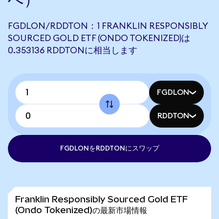
FGDLON/RDDTON：1 FRANKLIN RESPONSIBLY
SOURCED GOLD ETF (ONDO TOKENIZED)は
0.353136 RDDTONに相当します
FGDLON
RDDTON
FGDLONをRDDTONにスワップ
Franklin Responsibly Sourced Gold ETF
(Ondo Tokenized)の最新市場情報