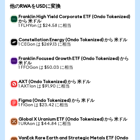
他のRWAをUSDに変換
Franklin High Yield Corporate ETF (Ondo Tokenized)
から 米ドル
1 FLHYon は $24.58 に相当
Constellation Energy (Ondo Tokenized) から 米ドル
1 CEGon は $269.13 に相当
Franklin Focused Growth ETF (Ondo Tokenized) から
米ドル
1 FFOGon は $50.03 に相当
AXT (Ondo Tokenized) から 米ドル
1 AXTIon は $91.90 に相当
Figma (Ondo Tokenized) から 米ドル
1 FIGon は $23.42 に相当
Global X Uranium ETF (Ondo Tokenized) から 米ドル
1 URAon は $44.84 に相当
VanEck Rare Earth and Strategic Metals ETF (Ondo