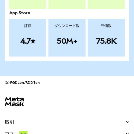
App Store
評価
ダウンロード数
評価数
4.7
50M+
75.8K
FGDLon/RDDTon
MetaMaskサイトフッター
取引
スワップ
マネー
新規