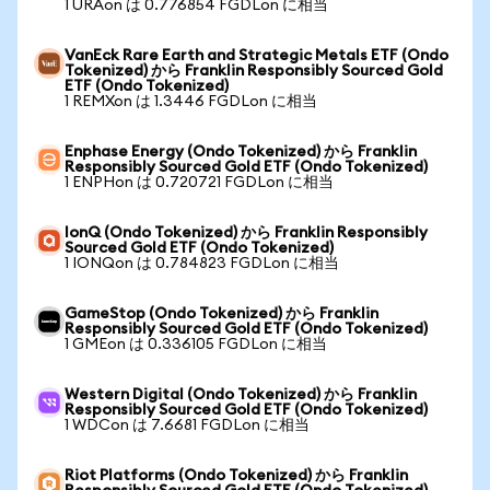
1 URAon は 0.776854 FGDLon に相当
VanEck Rare Earth and Strategic Metals ETF (Ondo
Tokenized) から Franklin Responsibly Sourced Gold
ETF (Ondo Tokenized)
1 REMXon は 1.3446 FGDLon に相当
Enphase Energy (Ondo Tokenized) から Franklin
Responsibly Sourced Gold ETF (Ondo Tokenized)
1 ENPHon は 0.720721 FGDLon に相当
IonQ (Ondo Tokenized) から Franklin Responsibly
Sourced Gold ETF (Ondo Tokenized)
1 IONQon は 0.784823 FGDLon に相当
GameStop (Ondo Tokenized) から Franklin
Responsibly Sourced Gold ETF (Ondo Tokenized)
1 GMEon は 0.336105 FGDLon に相当
Western Digital (Ondo Tokenized) から Franklin
Responsibly Sourced Gold ETF (Ondo Tokenized)
1 WDCon は 7.6681 FGDLon に相当
Riot Platforms (Ondo Tokenized) から Franklin